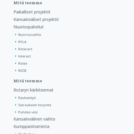
Mitä teemme
Paikalliset projektit
Kansainväliset projektit
Nuorisopalvelut
Nuorisovaihto
RYLA
Rotaract
Interact
Rotex
NGSE
Mitä teemme
Rotaryn kärkiteemat
Rauhantyö
Sairauksien torjunta
Puhdas vesi
Kansainvälinen vaihto
Kumppanitoiminta