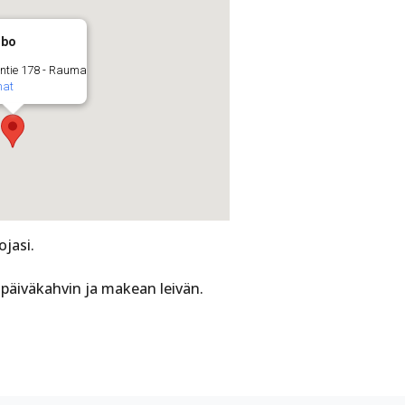
lbo
ntie 178 - Rauma
mat
ojasi.
apäiväkahvin ja makean leivän.