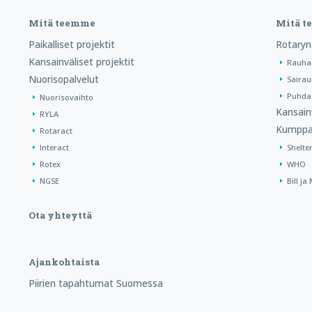
Mitä teemme
Mitä 
Paikalliset projektit
Rotaryn
Kansainväliset projektit
Rauha
Nuorisopalvelut
Sairau
Puhdas
Nuorisovaihto
Kansain
RYLA
Kumppa
Rotaract
Interact
Shelte
Rotex
WHO
NGSE
Bill j
Ota yhteyttä
Ajankohtaista
Piirien tapahtumat Suomessa