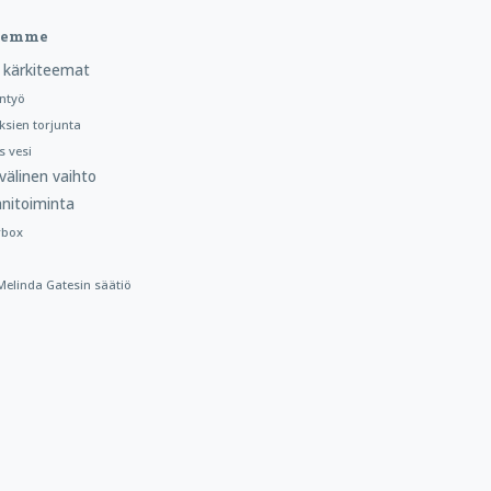
teemme
 kärkiteemat
ntyö
ksien torjunta
 vesi
välinen vaihto
nitoiminta
rbox
a Melinda Gatesin säätiö