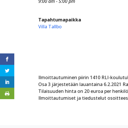
9:00 am - 5:00 pm
Tapahtumapaikka
Villa Tallbo
Ilmoittautuminen piirin 1410 RLI-koulutuk
Osa 3 järjestetään lauantaina 6.2.2021 R
Tilaisuuden hinta on 20 euroa per henkilö
Ilmoittautumiset ja tiedustelut osoitte