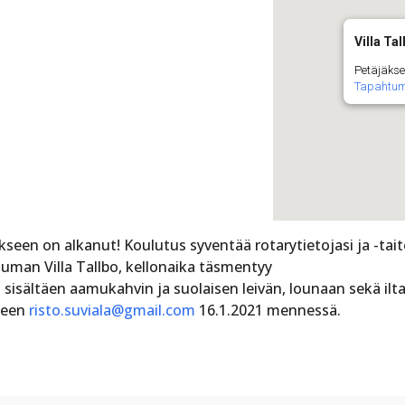
Villa Tal
Petäjäkse
Tapahtu
seen on alkanut! Koulutus syventää rotarytietojasi ja -tait
auman Villa Tallbo, kellonaika täsmentyy
 sisältäen aamukahvin ja suolaisen leivän, lounaan sekä ilt
eseen
risto.suviala@gmail.com
16.1.2021 mennessä.