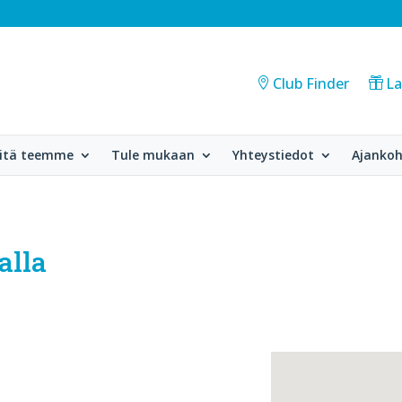
Club Finder
La
itä teemme
Tule mukaan
Yhteystiedot
Ajankoh
alla