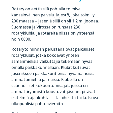
Rotary on eettisellä pohjalla toimiva
kansainvälinen palvelujärjestö, joka toimii yli
200 maassa – jäseniä sillä on yli 1,2 miljoonaa.
Suomessa ja Virossa on runsaat 230
rotaryklubia, ja rotareita niissä on yhteensä
noin 6800.
Rotarytoiminnan perustana ovat paikalliset
rotaryklubit, jotka kokoavat yhteen
samanmielisiä vaikuttajia tekemään hyvää
omalla paikkakunnallaan. Klubit kutsuvat
jäsenikseen paikkakuntiensa hyvämaineisia
ammattimiehiä ja -naisia. Klubeilla on
säännölliset kokoontumisajat, joissa eri
ammattiryhmistä koostuvat jäsenet pitävät
esitelmiä ajankohtaisista aiheista tai kutsuvat
ulkopuolisia puhujavieraita.