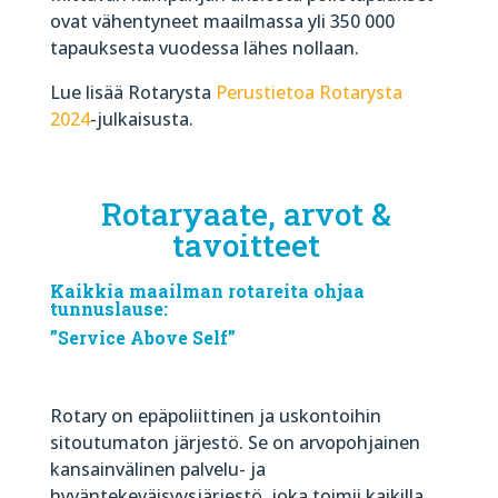
ovat vähentyneet maailmassa yli 350 000
tapauksesta vuodessa lähes nollaan.
Lue lisää Rotarysta
Perustietoa Rotarysta
2024
-julkaisusta.
Rotaryaate, arvot &
tavoitteet
Kaikkia maailman rotareita ohjaa
tunnuslause:
”Service Above Self”
Rotary on epäpoliittinen ja uskontoihin
sitoutumaton järjestö. Se on arvopohjainen
kansainvälinen palvelu- ja
hyväntekeväisyysjärjestö, joka toimii kaikilla