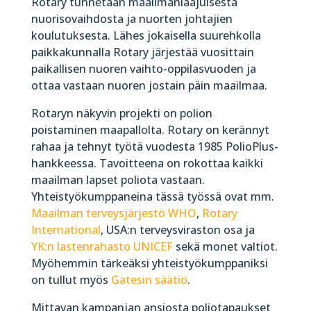
Rotary tunnetaan maailmanlaajuisesta
nuorisovaihdosta ja nuorten johtajien
koulutuksesta. Lähes jokaisella suurehkolla
paikkakunnalla Rotary järjestää vuosittain
paikallisen nuoren vaihto-oppilasvuoden ja
ottaa vastaan nuoren jostain päin maailmaa.
Rotaryn näkyvin projekti on polion
poistaminen maapallolta. Rotary on kerännyt
rahaa ja tehnyt työtä vuodesta 1985 PolioPlus-
hankkeessa. Tavoitteena on rokottaa kaikki
maailman lapset poliota vastaan.
Yhteistyökumppaneina tässä työssä ovat mm.
Maailman terveysjärjestö WHO
,
Rotary
International
, USA:n terveysviraston osa ja
YK:n lastenrahasto UNICEF
sekä monet valtiot.
Myöhemmin tärkeäksi yhteistyökumppaniksi
on tullut myös
Gatesin säätiö
.
Mittavan kampanjan ansiosta poliotapaukset