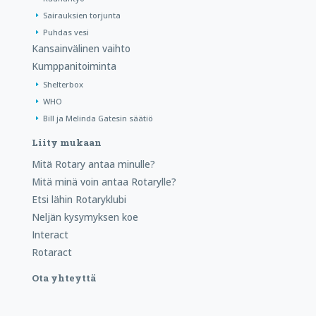
Sairauksien torjunta
Puhdas vesi
Kansainvälinen vaihto
Kumppanitoiminta
Shelterbox
WHO
Bill ja Melinda Gatesin säätiö
Liity mukaan
Mitä Rotary antaa minulle?
Mitä minä voin antaa Rotarylle?
Etsi lähin Rotaryklubi
Neljän kysymyksen koe
Interact
Rotaract
Ota yhteyttä