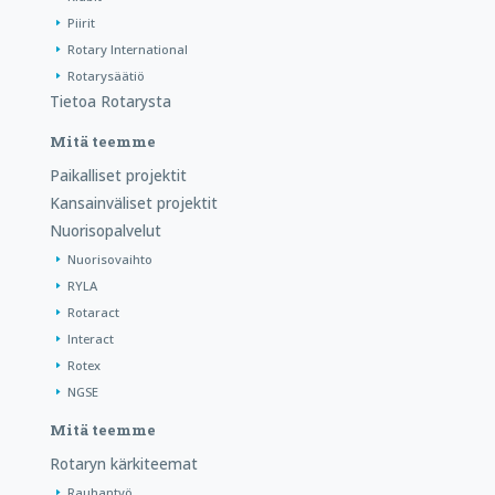
Piirit
Rotary International
Rotarysäätiö
Tietoa Rotarysta
Mitä teemme
Paikalliset projektit
Kansainväliset projektit
Nuorisopalvelut
Nuorisovaihto
RYLA
Rotaract
Interact
Rotex
NGSE
Mitä teemme
Rotaryn kärkiteemat
Rauhantyö