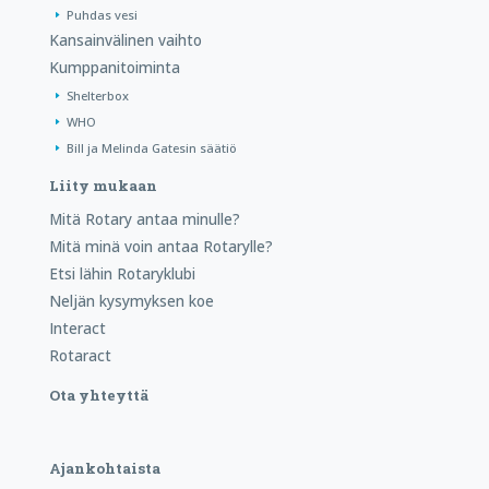
Puhdas vesi
Kansainvälinen vaihto
Kumppanitoiminta
Shelterbox
WHO
Bill ja Melinda Gatesin säätiö
Liity mukaan
Mitä Rotary antaa minulle?
Mitä minä voin antaa Rotarylle?
Etsi lähin Rotaryklubi
Neljän kysymyksen koe
Interact
Rotaract
Ota yhteyttä
Ajankohtaista