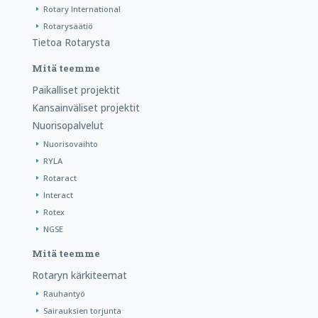
Rotary International
Rotarysäätiö
Tietoa Rotarysta
Mitä teemme
Paikalliset projektit
Kansainväliset projektit
Nuorisopalvelut
Nuorisovaihto
RYLA
Rotaract
Interact
Rotex
NGSE
Mitä teemme
Rotaryn kärkiteemat
Rauhantyö
Sairauksien torjunta