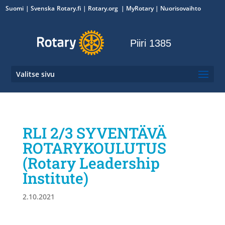
Suomi
Svenska
Rotary.fi
|
Rotary.org
|
MyRotary
|
Nuorisovaihto
Piiri 1385
Valitse sivu
RLI 2/3 SYVENTÄVÄ
ROTARYKOULUTUS
(Rotary Leadership
Institute)
2.10.2021