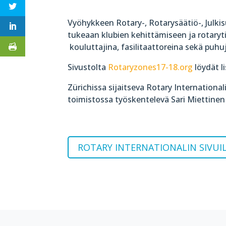
Vyöhykkeen Rotary-, Rotarysäätiö-, Julk
tukeaan klubien kehittämiseen ja rotaryt
kouluttajina, fasilitaattoreina sekä puhuj
Sivustolta
Rotaryzones17-18.org
löydät 
Zürichissa sijaitseva Rotary International
toimistossa työskentelevä Sari Miettinen p
ROTARY INTERNATIONALIN SIVUI