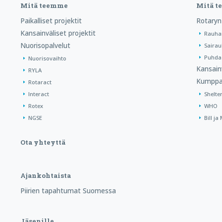
Mitä teemme
Mitä 
Paikalliset projektit
Rotaryn
Kansainväliset projektit
Rauha
Nuorisopalvelut
Sairau
Puhdas
Nuorisovaihto
Kansain
RYLA
Kumppa
Rotaract
Interact
Shelte
Rotex
WHO
NGSE
Bill j
Ota yhteyttä
Ajankohtaista
Piirien tapahtumat Suomessa
Jäsenille