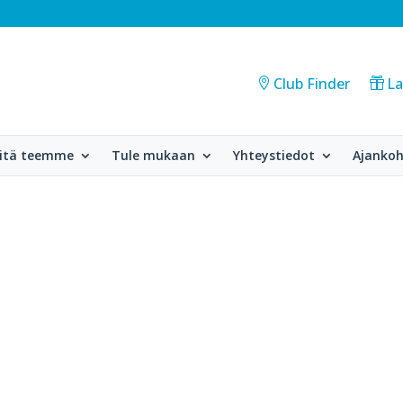
Club Finder
La
itä teemme
Tule mukaan
Yhteystiedot
Ajankoh