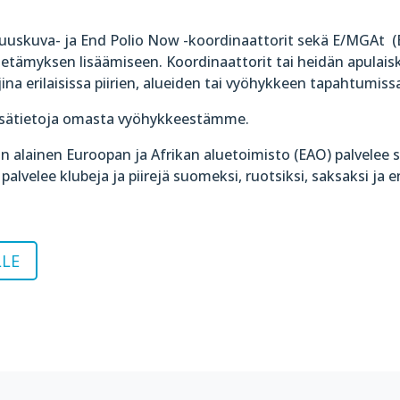
isuuskuva- ja End Polio Now -koordinaattorit sekä E/MGAt 
ietämyksen lisäämiseen. Koordinaattorit tai heidän apulai
ina erilaisissa piirien, alueiden tai vyöhykkeen tapahtumiss
lisätietoja omasta vyöhykkeestämme.
in alainen Euroopan ja Afrikan aluetoimisto (EAO) palvelee su
alvelee klubeja ja piirejä suomeksi, ruotsiksi, saksaksi ja e
LLE