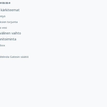
teemme
 kärkiteemat
ntyö
ksien torjunta
 vesi
välinen vaihto
nitoiminta
rbox
a Melinda Gatesin säätiö