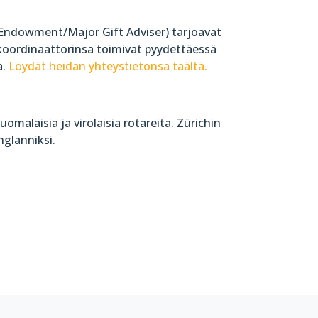
(Endowment/Major Gift Adviser) tarjoavat
skoordinaattorinsa toimivat pyydettäessä
a.
Löydät heidän yhteystietonsa täältä.
omalaisia ja virolaisia rotareita. Zürichin
nglanniksi.