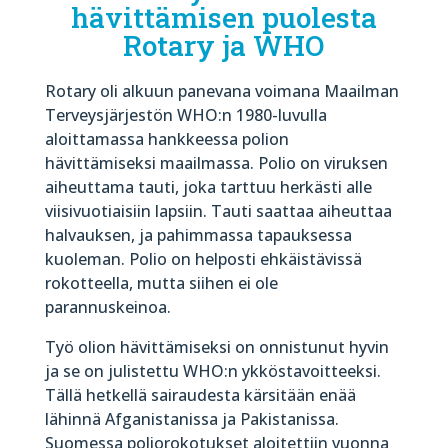
hävittämisen puolesta
Rotary ja WHO
Rotary oli alkuun panevana voimana Maailman
Terveysjärjestön WHO:n 1980-luvulla
aloittamassa hankkeessa polion
hävittämiseksi maailmassa. Polio on viruksen
aiheuttama tauti, joka tarttuu herkästi alle
viisivuotiaisiin lapsiin. Tauti saattaa aiheuttaa
halvauksen, ja pahimmassa tapauksessa
kuoleman. Polio on helposti ehkäistävissä
rokotteella, mutta siihen ei ole
parannuskeinoa.
Työ olion hävittämiseksi on onnistunut hyvin
ja se on julistettu WHO:n ykköstavoitteeksi.
Tällä hetkellä sairaudesta kärsitään enää
lähinnä Afganistanissa ja Pakistanissa.
Suomessa poliorokotukset aloitettiin vuonna