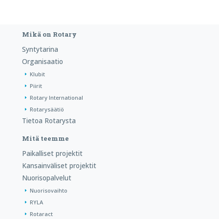
Mikä on Rotary
Syntytarina
Organisaatio
Klubit
Piirit
Rotary International
Rotarysäätiö
Tietoa Rotarysta
Mitä teemme
Paikalliset projektit
Kansainväliset projektit
Nuorisopalvelut
Nuorisovaihto
RYLA
Rotaract