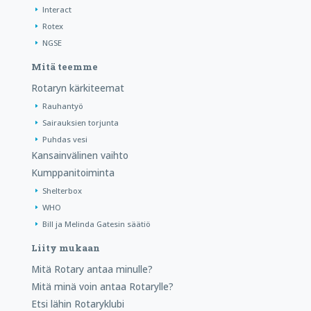
Interact
Rotex
NGSE
Mitä teemme
Rotaryn kärkiteemat
Rauhantyö
Sairauksien torjunta
Puhdas vesi
Kansainvälinen vaihto
Kumppanitoiminta
Shelterbox
WHO
Bill ja Melinda Gatesin säätiö
Liity mukaan
Mitä Rotary antaa minulle?
Mitä minä voin antaa Rotarylle?
Etsi lähin Rotaryklubi