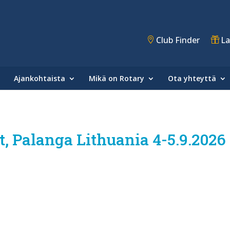
Club Finder
La
Ajankohtaista
Mikä on Rotary
Ota yhteyttä
, Palanga Lithuania 4-5.9.2026