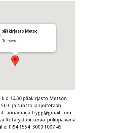
 pääkirjasto Metso
li
 - Tampere
 klo 16.30 pääkirjasto Metson
50 € ja tuotto lahjoitetaan
il: annamaija.trygg@gmail.com.
va Rotaryklubi kerää poliopäivänä
ille: FI94 1554 3000 1007 45