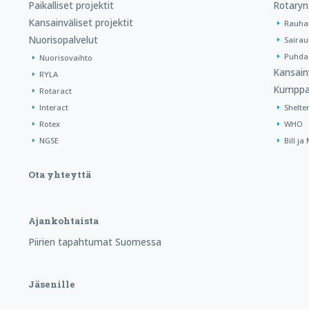
Paikalliset projektit
Rotaryn
Kansainväliset projektit
Rauha
Nuorisopalvelut
Sairau
Puhdas
Nuorisovaihto
Kansain
RYLA
Kumppa
Rotaract
Interact
Shelte
Rotex
WHO
NGSE
Bill j
Ota yhteyttä
Ajankohtaista
Piirien tapahtumat Suomessa
Jäsenille