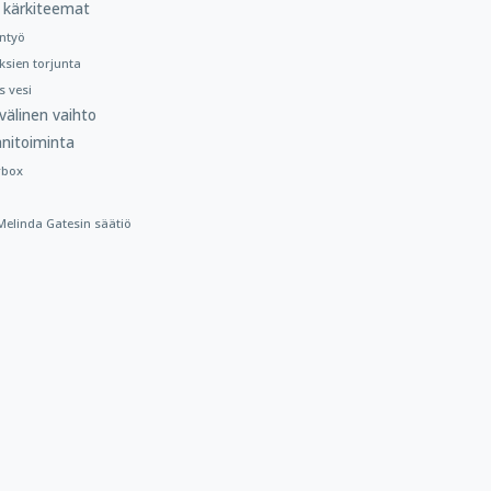
 kärkiteemat
ntyö
ksien torjunta
 vesi
välinen vaihto
nitoiminta
rbox
a Melinda Gatesin säätiö