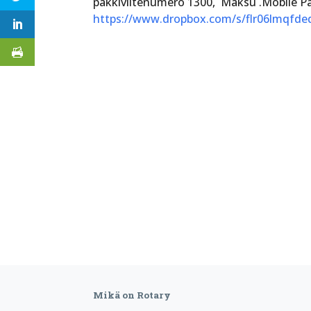
pakkiviitenumero 1300, Maksu .Mobile Pay 
https://www.dropbox.com/s/flr06lmqfde
Mikä on Rotary