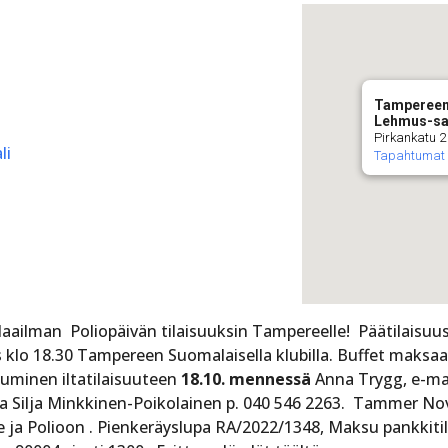
Tampereen
Lehmus-sa
Pirkankatu 2
li
Tapahtumat
ilman Poliopäivän tilaisuuksin Tampereelle! Päätilaisuus
 klo 18.30 Tampereen Suomalaisella klubilla. Buffet maksaa 
tuminen iltatilaisuuteen
18.10. mennessä
Anna Trygg, e-ma
 ja Silja Minkkinen-Poikolainen p. 040 546 2263. Tammer No
e ja Polioon . Pienkeräyslupa RA/2022/1348, Maksu pankkitil