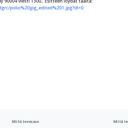
90004 viesti 1300.. Esitteen löydät täältä:
dgrc/polio%20jpg_edited%201.jpg?dl=0
Mitä teemme
Mitä 