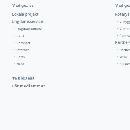
Vad gör vi
Vad gö
Lokala projekt
Rotarys
Ungdomsservice
Vi byg
Vi mot
Ungdomsutbyte
Rent v
RYLA
Partner
Rotaract
Interact
Shelte
Rotex
WHO
NGSE
Bill oc
Ta kontakt
För medlemmar