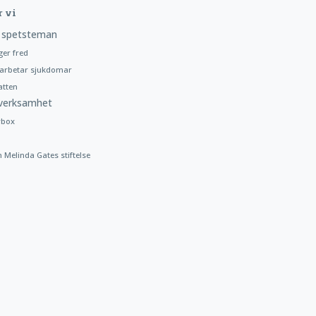
r vi
 spetsteman
ger fred
arbetar sjukdomar
atten
verksamhet
rbox
h Melinda Gates stiftelse