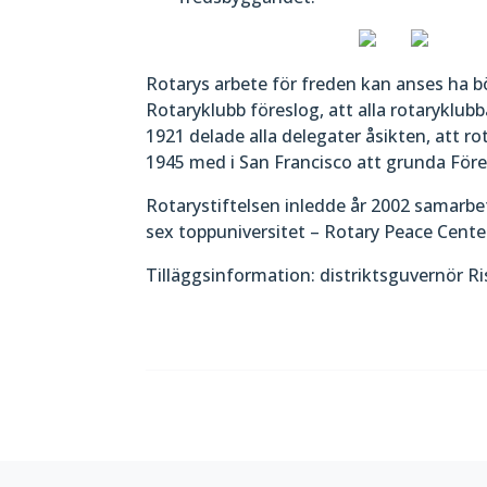
Rotarys arbete för freden kan anses ha bö
Rotaryklubb föreslog, att alla rotaryklub
1921 delade alla delegater åsikten, att 
1945 med i San Francisco att grunda För
Rotarystiftelsen inledde år 2002 samarbe
sex toppuniversitet – Rotary Peace Center 
Tilläggsinformation: distriktsguvernör R