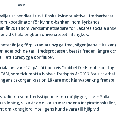
***
viljat stipendiet åt två finska kvinnor aktiva i fredsarbetet.
 som koordinator för Kvinno-banken inom Kyrkands
an år 2014 som verksamhetsledare för Läkares sociala ansv
dier vid Chulalongkom universitetet i Bangkok.
heter är jag förpliktad att bygga fred, säger Jaana Hirsikan
r leder och deltar i fredsprocesser, består freden längre oc
ill att förebygga konflikter.
ala ansvar rf är på sätt och vis ”dubbel freds-nobelpristaga
AN, som fick motta Nobels fredspris år 2017 för sitt arbet
gens takorgani-sation Läkare mot kärnvapenkrig fredspri
v studierna som fredsstipendiet nu möjliggör, säger Salla
ildning, vilka är de olika studerandena inspirationskällor,
amt om konsgjord intelligens kunde vara till hjäp vid