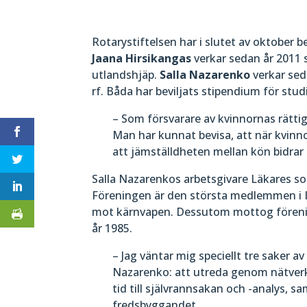
Rotarystiftelsen har i slutet av oktober be
Jaana Hirsikangas
verkar sedan år 2011
utlandshjäp.
Salla
Nazarenko
verkar sed
rf. Båda har beviljats stipendium för stu
– Som försvarare av kvinnornas rättig
Man har kunnat bevisa, att när kvinno
att jämställdheten mellan kön bidrar t
Salla Nazarenkos arbetsgivare Läkares soci
Föreningen är den största medlemmen i IC
mot kärnvapen. Dessutom mottog förenin
år 1985.
– Jag väntar mig speciellt tre saker a
Nazarenko: att utreda genom nätverksb
tid till självrannsakan och -analys, s
fredsbyggandet.