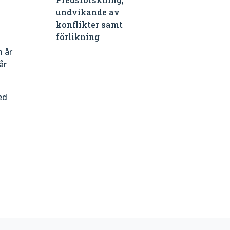
undvikande av
konflikter samt
förlikning
h år
år
ed