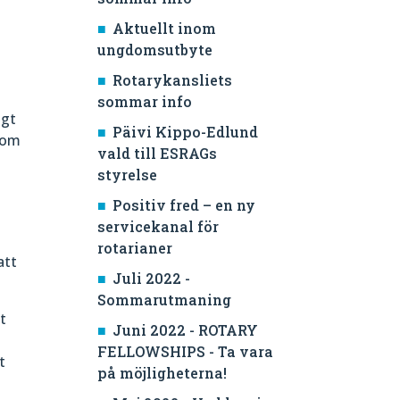
Aktuellt inom
ungdomsutbyte
Rotarykansliets
sommar info
igt
Päivi Kippo-Edlund
 som
vald till ESRAGs
styrelse
Positiv fred – en ny
servicekanal för
rotarianer
att
Juli 2022 -
Sommarutmaning
t
Juni 2022 - ROTARY
FELLOWSHIPS - Ta vara
t
på möjligheterna!