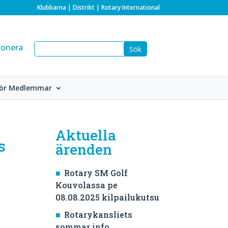
Klubbarna
|
Distrikt
|
Rotary International
onera
ör Medlemmar
Aktuella
s
ärenden
Rotary SM Golf
Kouvolassa pe
08.08.2025 kilpailukutsu
Rotarykansliets
sommar info