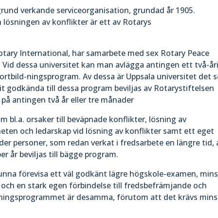
grund verkande serviceorganisation, grundad år 1905.
ösningen av konflikter är ett av Rotarys
otary International, har samarbete med sex Rotary Peace
en. Vid dessa universitet kan man avlägga antingen ett två-år
ortbild-ningsprogram. Av dessa är Uppsala universitet det
it godkända till dessa program beviljas av Rotarystiftelsen
 på antingen två år eller tre månader
bl.a. orsaker till beväpnade konflikter, lösning av
heten och ledarskap vid lösning av konflikter samt ett eget
er personer, som redan verkat i fredsarbete en längre tid, 
per år beviljas till bägge program.
nna förevisa ett väl godkänt lägre högskole-examen, mins
d och en stark egen förbindelse till fredsbefrämjande och
ildningsprogrammet är desamma, förutom att det krävs mins