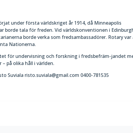
rjat under första världskriget år 1914, då Minneapolis
bar borde tala för freden. Vid världskonventionen i Edinburg
rotarianerna borde verka som fredsambassadörer. Rotary var 
enta Nationerna.
tet för undervisning och forskning i fredsbefräm-jandet m
– på olika håll i världen.
isto Suviala risto.suviala@gmail.com 0400-781535