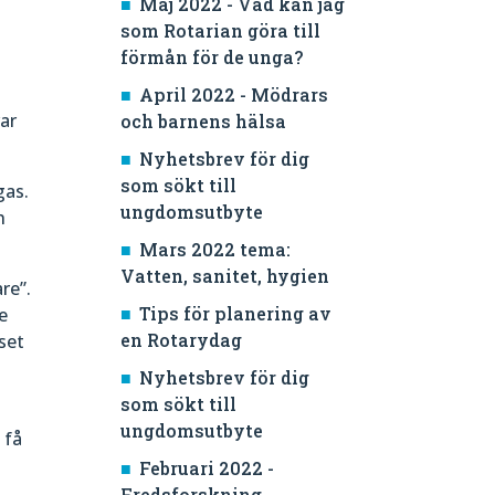
Maj 2022 - Vad kan jag
som Rotarian göra till
förmån för de unga?
April 2022 - Mödrars
ar
och barnens hälsa
Nyhetsbrev för dig
som sökt till
gas.
ungdomsutbyte
h
Mars 2022 tema:
Vatten, sanitet, hygien
re”.
Tips för planering av
e
en Rotarydag
set
Nyhetsbrev för dig
som sökt till
ungdomsutbyte
 få
Februari 2022 -
Fredsforskning,