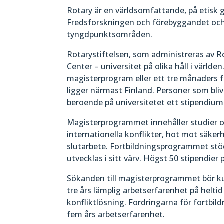
Rotary är en världsomfattande, på etisk 
Fredsforskningen och förebyggandet och l
tyngdpunktsområden.
Rotarystiftelsen, som administreras av R
Center – universitet på olika håll i värld
magisterprogram eller ett tre månaders f
ligger närmast Finland. Personer som bliv
beroende på universitetet ett stipendium
Magisterprogrammet innehåller studier om 
internationella konflikter, hot mot säker
slutarbete. Fortbildningsprogrammet stöd
utvecklas i sitt värv. Högst 50 stipendier 
Sökanden till magisterprogrammet bör ku
tre års lämplig arbetserfarenhet på helti
konfliktlösning. Fordringarna för fortb
fem års arbetserfarenhet.