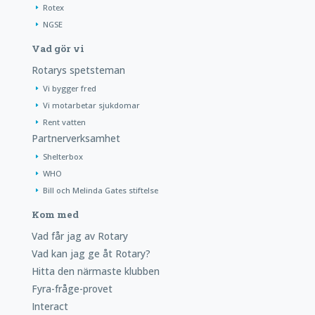
Rotex
NGSE
Vad gör vi
Rotarys spetsteman
Vi bygger fred
Vi motarbetar sjukdomar
Rent vatten
Partnerverksamhet
Shelterbox
WHO
Bill och Melinda Gates stiftelse
Kom med
Vad får jag av Rotary
Vad kan jag ge åt Rotary?
Hitta den närmaste klubben
Fyra-fråge-provet
Interact