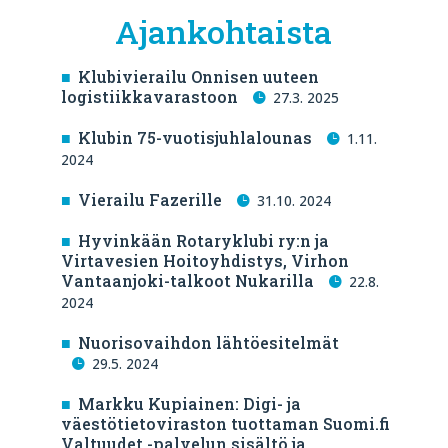
Ajankohtaista
Klubivierailu Onnisen uuteen
logistiikkavarastoon
27.3. 2025
Klubin 75-vuotisjuhlalounas
1.11.
2024
Vierailu Fazerille
31.10. 2024
Hyvinkään Rotaryklubi ry:n ja
Virtavesien Hoitoyhdistys, Virhon
Vantaanjoki-talkoot Nukarilla
22.8.
2024
Nuorisovaihdon lähtöesitelmät
29.5. 2024
Markku Kupiainen: Digi- ja
väestötietoviraston tuottaman Suomi.fi
Valtuudet -palvelun sisältö ja