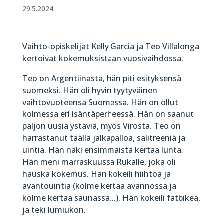
29.5.2024
Vaihto-opiskelijat Kelly Garcia ja Teo Villalonga
kertoivat kokemuksistaan vuosivaihdossa.
Teo on Argentiinasta, hän piti esityksensä
suomeksi. Hän oli hyvin tyytyväinen
vaihtovuoteensa Suomessa. Hän on ollut
kolmessa eri isäntäperheessä. Hän on saanut
paljon uusia ystäviä, myös Virosta. Teo on
harrastanut täällä jalkapalloa, salitreeniä ja
uintia. Hän näki ensimmäistä kertaa lunta.
Hän meni marraskuussa Rukalle, joka oli
hauska kokemus. Hän kokeili hiihtoa ja
avantouintia (kolme kertaa avannossa ja
kolme kertaa saunassa…). Hän kokeili fatbikea,
ja teki lumiukon.