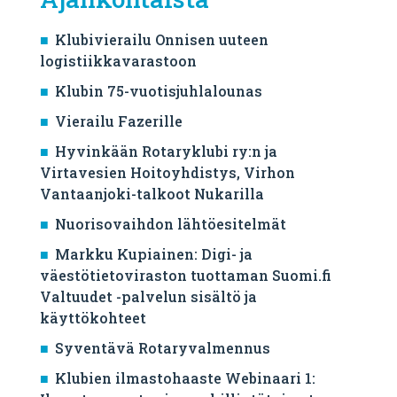
Klubivierailu Onnisen uuteen
logistiikkavarastoon
Klubin 75-vuotisjuhlalounas
Vierailu Fazerille
Hyvinkään Rotaryklubi ry:n ja
Virtavesien Hoitoyhdistys, Virhon
Vantaanjoki-talkoot Nukarilla
Nuorisovaihdon lähtöesitelmät
Markku Kupiainen: Digi- ja
väestötietoviraston tuottaman Suomi.fi
Valtuudet -palvelun sisältö ja
käyttökohteet
Syventävä Rotaryvalmennus
Klubien ilmastohaaste Webinaari 1: