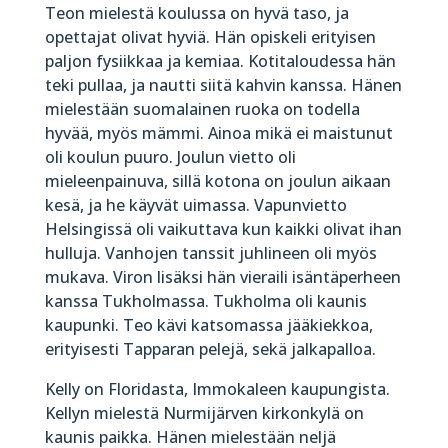
Teon mielestä koulussa on hyvä taso, ja
opettajat olivat hyviä. Hän opiskeli erityisen
paljon fysiikkaa ja kemiaa. Kotitaloudessa hän
teki pullaa, ja nautti siitä kahvin kanssa. Hänen
mielestään suomalainen ruoka on todella
hyvää, myös mämmi. Ainoa mikä ei maistunut
oli koulun puuro. Joulun vietto oli
mieleenpainuva, sillä kotona on joulun aikaan
kesä, ja he käyvät uimassa. Vapunvietto
Helsingissä oli vaikuttava kun kaikki olivat ihan
hulluja. Vanhojen tanssit juhlineen oli myös
mukava. Viron lisäksi hän vieraili isäntäperheen
kanssa Tukholmassa. Tukholma oli kaunis
kaupunki. Teo kävi katsomassa jääkiekkoa,
erityisesti Tapparan pelejä, sekä jalkapalloa.
Kelly on Floridasta, Immokaleen kaupungista.
Kellyn mielestä Nurmijärven kirkonkylä on
kaunis paikka. Hänen mielestään neljä