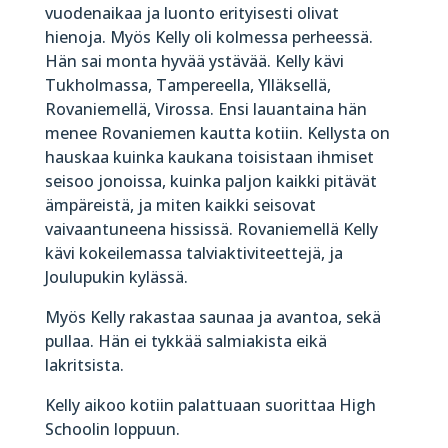
vuodenaikaa ja luonto erityisesti olivat
hienoja. Myös Kelly oli kolmessa perheessä.
Hän sai monta hyvää ystävää. Kelly kävi
Tukholmassa, Tampereella, Ylläksellä,
Rovaniemellä, Virossa. Ensi lauantaina hän
menee Rovaniemen kautta kotiin. Kellysta on
hauskaa kuinka kaukana toisistaan ihmiset
seisoo jonoissa, kuinka paljon kaikki pitävät
ämpäreistä, ja miten kaikki seisovat
vaivaantuneena hississä. Rovaniemellä Kelly
kävi kokeilemassa talviaktiviteettejä, ja
Joulupukin kylässä.
Myös Kelly rakastaa saunaa ja avantoa, sekä
pullaa. Hän ei tykkää salmiakista eikä
lakritsista.
Kelly aikoo kotiin palattuaan suorittaa High
Schoolin loppuun.