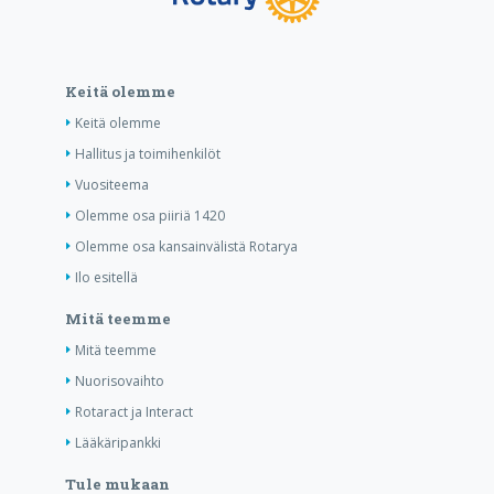
Keitä olemme
Keitä olemme
Hallitus ja toimihenkilöt
Vuositeema
Olemme osa piiriä 1420
Olemme osa kansainvälistä Rotarya
Ilo esitellä
Mitä teemme
Mitä teemme
Nuorisovaihto
Rotaract ja Interact
Lääkäripankki
Tule mukaan