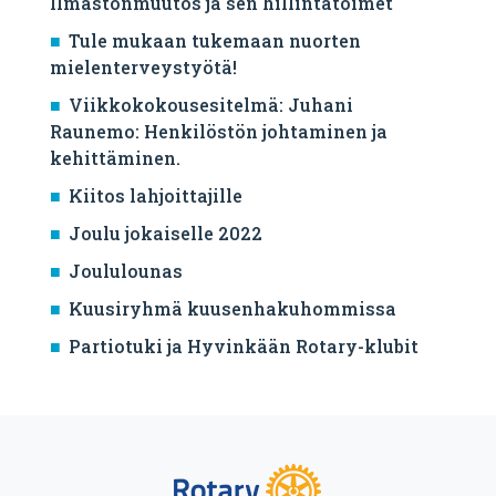
Ilmastonmuutos ja sen hillintätoimet
Tule mukaan tukemaan nuorten
mielenterveystyötä!
Viikkokokousesitelmä: Juhani
Raunemo: Henkilöstön johtaminen ja
kehittäminen.
Kiitos lahjoittajille
Joulu jokaiselle 2022
Joululounas
Kuusiryhmä kuusenhakuhommissa
Partiotuki ja Hyvinkään Rotary-klubit