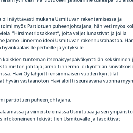
li näyttävästi mukana Usmituvan rakentamisessa ja
toimi myös Partiotuen puheenjohtajana, hän veti myös k
lä ”Hirsimetriosakkeet”, joita veljet lunastivat ja joilla
mme Jarmo Linnermo ideoi Usmituvan rakennusrahastoa. Hä
yvinkääläisille perheille ja yrityksille.
n kaikkien tunteman itsenäisyyspäiväkynttilän keksiminen 
toimiston johtaja Jarmo Linnermo loi kynttilän sinivalkois
nssa. Havi Oy lahjoitti ensimmäisen vuoden kynttilät
ivat hyvän vastaanoton Havi aloitti seuraavana vuonna myy
mi partiotuen puheenjohtajana.
aalaamassa ja viimeistelemässä Usmitupaa ja sen ympäristö
rtokoneineen tekivät tien Usmituvalle ja tasoittivat