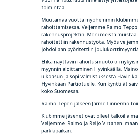
toimintaa.
Muutamaa vuotta myöhemmin klubimme o
rahoittamisessa. Veljemme Raimo Teppo 
rakennusprojektin. Moni meistä muistaa vie
rahoitettiin rakennustyötä. Myös velje
johdollaan pyöritettiin joulukorttimyyntiä h
Ehkä näyttävin rahoitusmuoto oli nykyisi
myynnin aloittaminen Hyvinkäällä. Mainos
ulkoasun ja sopi valmistuksesta Havin ka
Hyvinkään Partiotuelle. Kun kynttilät sa
koko Suomessa.
Raimo Tepon jälkeen Jarmo Linnermo toi
Klubimme jäsenet ovat olleet talkoilla m
Veljemme Raimo ja Reijo Virtanen maansii
parkkipaikan.