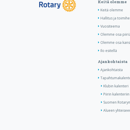
Keitä olemme
Keitä olemme
Hallitus ja toimihe
Vuositeema
Olemme osa piiri
Olemme osa kansa
Ilo esitellä
Ajankohtaista
Ajankohtaista
Tapahtumakalente
Klubin kalenteri
Piirin kalenteriin
Suomen Rotaryn 
Alueen yhteiseen