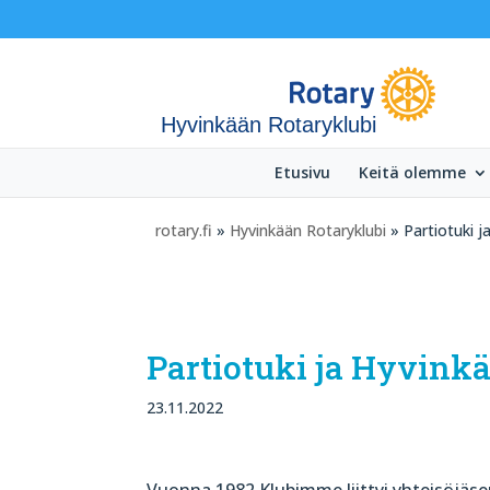
Hyvinkään Rotaryklubi
Etusivu
Keitä olemme
rotary.fi
»
Hyvinkään Rotaryklubi
» Partiotuki j
Partiotuki ja Hyvink
23.11.2022
Vuonna 1982 Klubimme liittyi yhteisöjäs