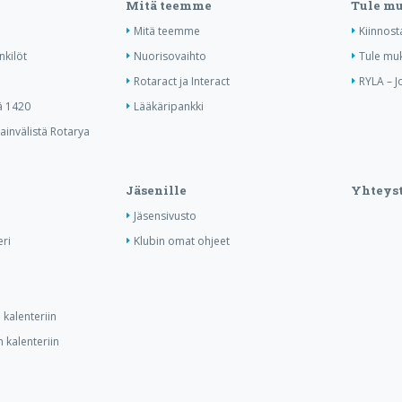
Mitä teemme
Tule m
Mitä teemme
Kiinnost
nkilöt
Nuorisovaihto
Tule mu
Rotaract ja Interact
RYLA – J
ä 1420
Lääkäripankki
invälistä Rotarya
Jäsenille
Yhteyst
Jäsensivusto
ri
Klubin omat ohjeet
kalenteriin
 kalenteriin