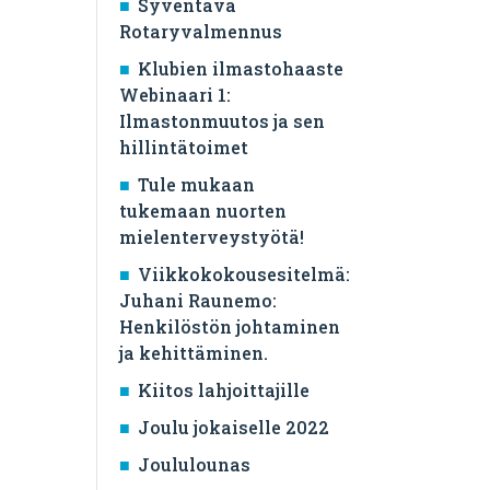
Syventävä
Rotaryvalmennus
Klubien ilmastohaaste
Webinaari 1:
Ilmastonmuutos ja sen
hillintätoimet
Tule mukaan
tukemaan nuorten
mielenterveystyötä!
Viikkokokousesitelmä:
Juhani Raunemo:
Henkilöstön johtaminen
ja kehittäminen.
Kiitos lahjoittajille
Joulu jokaiselle 2022
Joululounas