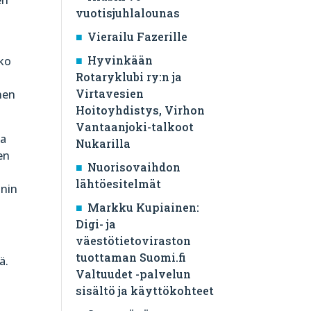
vuotisjuhlalounas
Vierailu Fazerille
Hyvinkään
oko
Rotaryklubi ry:n ja
Virtavesien
nen
Hoitoyhdistys, Virhon
Vantaanjoki-talkoot
ja
Nukarilla
en
Nuorisovaihdon
lähtöesitelmät
nnin
Markku Kupiainen:
Digi- ja
väestötietoviraston
tuottaman Suomi.fi
ä.
Valtuudet -palvelun
sisältö ja käyttökohteet