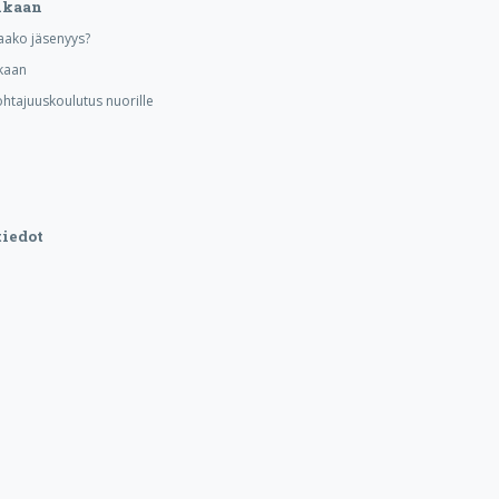
ukaan
aako jäsenyys?
kaan
ohtajuuskoulutus nuorille
iedot