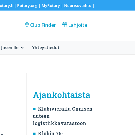
otary.fi
Rotary.org
MyRotary |
Nuorisovaihto
|
|
|
Club Finder
Lahjoita
Jäsenille
Yhteystiedot
Ajankohtaista
Klubivierailu Onnisen
uuteen
logistiikkavarastoon
Klubin 75-
en