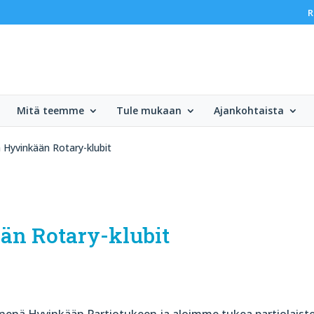
R
Mitä teemme
Tule mukaan
Ajankohtaista
a Hyvinkään Rotary-klubit
ään Rotary-klubit
enenä Hyvinkään Partiotukeen ja aloimme tukea partiolaist