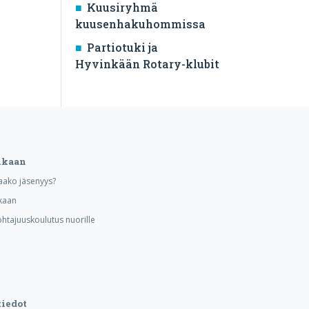
Kuusiryhmä
kuusenhakuhommissa
Partiotuki ja
Hyvinkään Rotary-klubit
ukaan
aako jäsenyys?
kaan
ohtajuuskoulutus nuorille
iedot