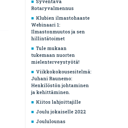
Syventävä
Rotaryvalmennus
Klubien ilmastohaaste
Webinaari 1:
Ilmastonmuutos ja sen
hillintätoimet
Tule mukaan
tukemaan nuorten
mielenterveystyötä!
Viikkokokousesitelmä:
Juhani Raunemo:
Henkilöstön johtaminen
ja kehittäminen.
Kiitos lahjoittajille
Joulu jokaiselle 2022
Joululounas