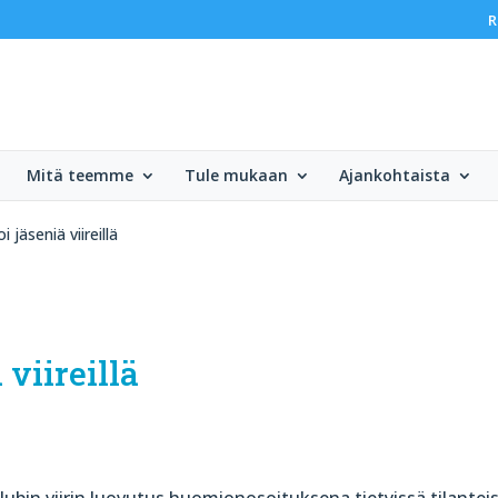
R
Mitä teemme
Tule mukaan
Ajankohtaista
 jäseniä viireillä
viireillä
lubin viirin luovutus huomionosoituksena tietyissä tilanteis