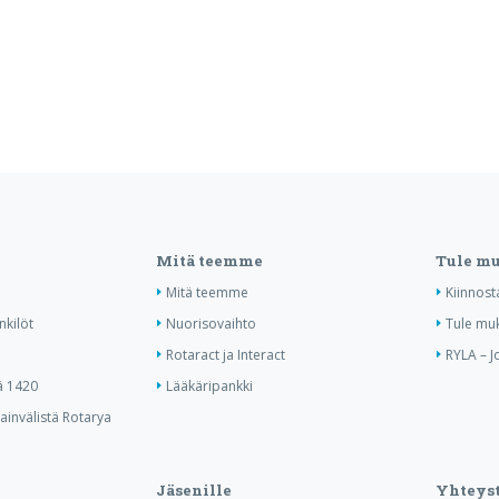
Mitä teemme
Tule m
Mitä teemme
Kiinnost
nkilöt
Nuorisovaihto
Tule mu
Rotaract ja Interact
RYLA – J
ä 1420
Lääkäripankki
invälistä Rotarya
Jäsenille
Yhteyst