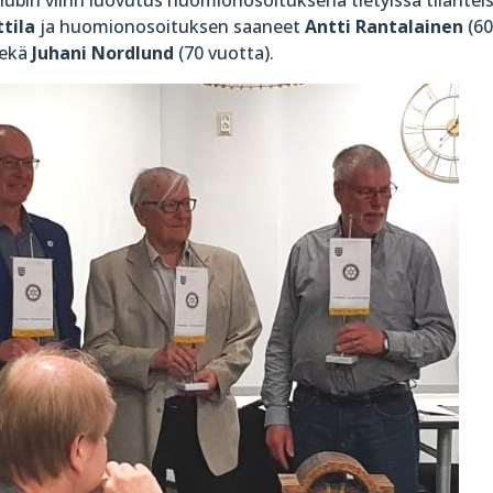
ttila
ja huomionosoituksen saaneet
Antti Rantalainen
(6
sekä
Juhani Nordlund
(70 vuotta).