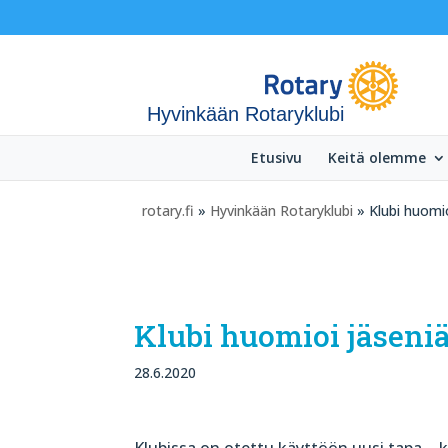
Hyvinkään Rotaryklubi
Etusivu
Keitä olemme
rotary.fi
»
Hyvinkään Rotaryklubi
» Klubi huomioi
Klubi huomioi jäseniä 
28.6.2020
Klubissa on otettu käyttöön uusi tapa – k