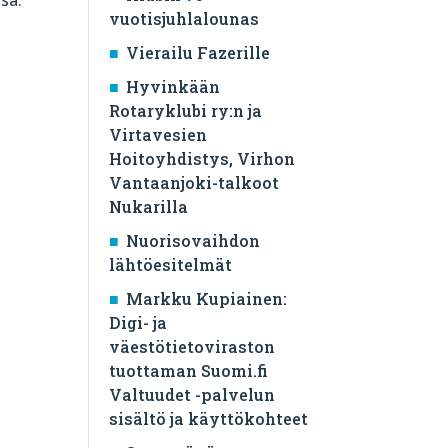
vuotisjuhlalounas
0
Vierailu Fazerille
Hyvinkään
Rotaryklubi ry:n ja
Virtavesien
Hoitoyhdistys, Virhon
Vantaanjoki-talkoot
Nukarilla
Nuorisovaihdon
lähtöesitelmät
Markku Kupiainen:
Digi- ja
väestötietoviraston
tuottaman Suomi.fi
Valtuudet -palvelun
sisältö ja käyttökohteet