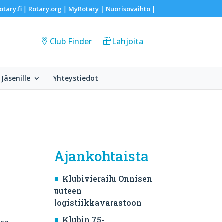
otary.fi
Rotary.org
MyRotary |
Nuorisovaihto
|
|
|
Club Finder
Lahjoita
Jäsenille
Yhteystiedot
Ajankohtaista
Klubivierailu Onnisen
uuteen
logistiikkavarastoon
Klubin 75-
sa.