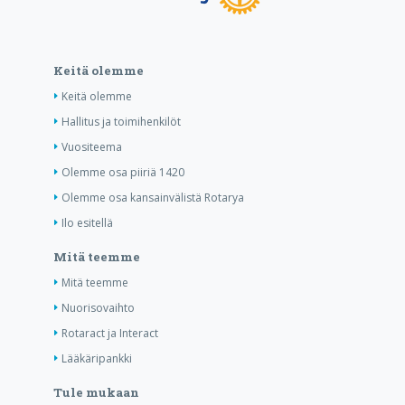
Keitä olemme
Keitä olemme
Hallitus ja toimihenkilöt
Vuositeema
Olemme osa piiriä 1420
Olemme osa kansainvälistä Rotarya
Ilo esitellä
Mitä teemme
Mitä teemme
Nuorisovaihto
Rotaract ja Interact
Lääkäripankki
Tule mukaan