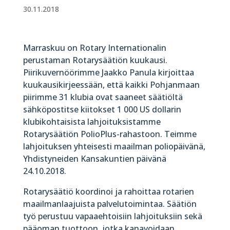
30.11.2018
Marraskuu on Rotary Internationalin
perustaman Rotarysäätiön kuukausi.
Piirikuvernöörimme Jaakko Panula kirjoittaa
kuukausikirjeessään, että kaikki Pohjanmaan
piirimme 31 klubia ovat saaneet säätiöltä
sähköpostitse kiitokset 1 000 US dollarin
klubikohtaisista lahjoituksistamme
Rotarysäätiön PolioPlus-rahastoon. Teimme
lahjoituksen yhteisesti maailman poliopäivänä,
Yhdistyneiden Kansakuntien päivänä
24.10.2018.
Rotarysäätiö koordinoi ja rahoittaa rotarien
maailmanlaajuista palvelutoimintaa. Säätiön
työ perustuu vapaaehtoisiin lahjoituksiin sekä
pääoman tuottoon, jotka kanavoidaan