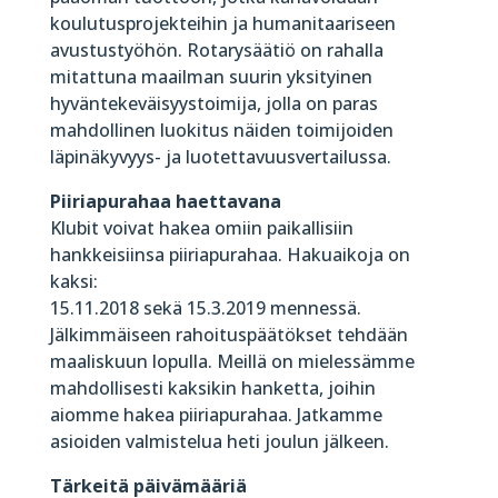
koulutusprojekteihin ja humanitaariseen
avustustyöhön. Rotarysäätiö on rahalla
mitattuna maailman suurin yksityinen
hyväntekeväisyystoimija, jolla on paras
mahdollinen luokitus näiden toimijoiden
läpinäkyvyys- ja luotettavuusvertailussa.
Piiriapurahaa haettavana
Klubit voivat hakea omiin paikallisiin
hankkeisiinsa piiriapurahaa. Hakuaikoja on
kaksi:
15.11.2018 sekä 15.3.2019 mennessä.
Jälkimmäiseen rahoituspäätökset tehdään
maaliskuun lopulla. Meillä on mielessämme
mahdollisesti kaksikin hanketta, joihin
aiomme hakea piiriapurahaa. Jatkamme
asioiden valmistelua heti joulun jälkeen.
Tärkeitä päivämääriä