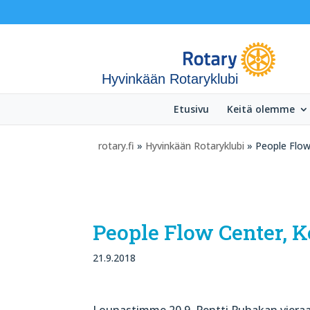
Hyvinkään Rotaryklubi
Etusivu
Keitä olemme
rotary.fi
»
Hyvinkään Rotaryklubi
» People Flow
People Flow Center, 
21.9.2018
Lounastimme 20.9. Pentti Puhakan vieraan