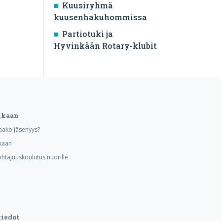
Kuusiryhmä
kuusenhakuhommissa
Partiotuki ja
Hyvinkään Rotary-klubit
ukaan
aako jäsenyys?
kaan
ohtajuuskoulutus nuorille
iedot