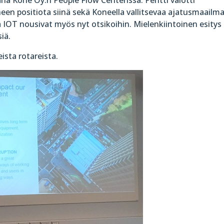
een positiota siinä sekä Koneella vallitsevaa ajatusmaailma
ja IOT nousivat myös nyt otsikoihin. Mielenkiintoinen esitys
iä.
ista rotareista.