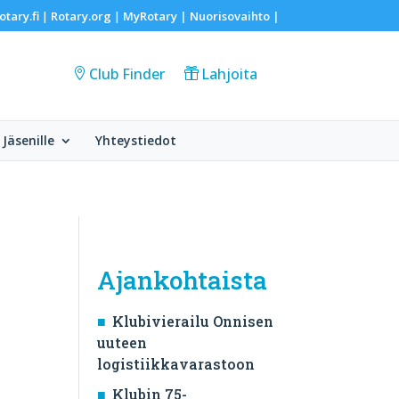
otary.fi
Rotary.org
MyRotary |
Nuorisovaihto
|
|
|
Club Finder
Lahjoita
Jäsenille
Yhteystiedot
Ajankohtaista
Klubivierailu Onnisen
uuteen
logistiikkavarastoon
Klubin 75-