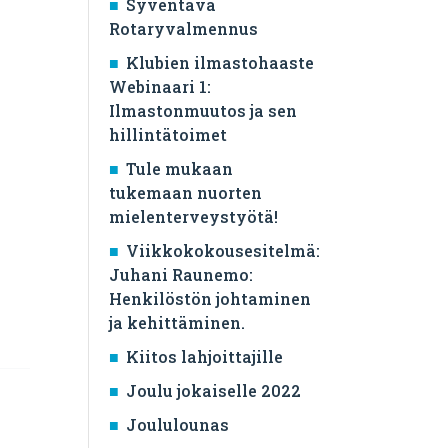
Syventävä
Rotaryvalmennus
Klubien ilmastohaaste
Webinaari 1:
Ilmastonmuutos ja sen
hillintätoimet
Tule mukaan
tukemaan nuorten
mielenterveystyötä!
Viikkokokousesitelmä:
Juhani Raunemo:
Henkilöstön johtaminen
ja kehittäminen.
Kiitos lahjoittajille
Joulu jokaiselle 2022
Joululounas