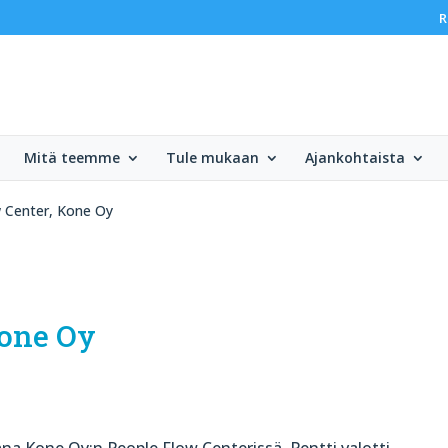
R
Mitä teemme
Tule mukaan
Ajankohtaista
 Center, Kone Oy
Kone Oy
a Kone Oy:n People Flow Centerissä. Pentti valotti