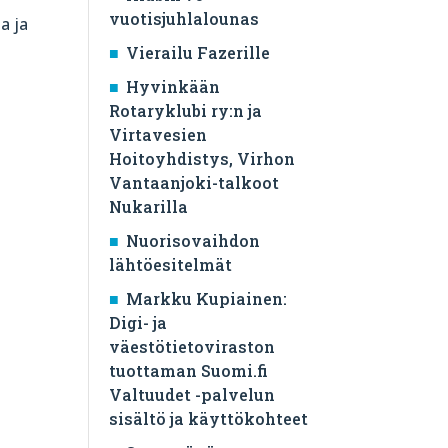
vuotisjuhlalounas
a ja
Vierailu Fazerille
Hyvinkään
Rotaryklubi ry:n ja
Virtavesien
Hoitoyhdistys, Virhon
Vantaanjoki-talkoot
Nukarilla
Nuorisovaihdon
lähtöesitelmät
Markku Kupiainen:
Digi- ja
väestötietoviraston
tuottaman Suomi.fi
Valtuudet -palvelun
sisältö ja käyttökohteet