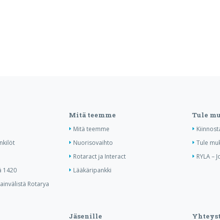
Mitä teemme
Tule m
Mitä teemme
Kiinnost
nkilöt
Nuorisovaihto
Tule mu
Rotaract ja Interact
RYLA – J
ä 1420
Lääkäripankki
invälistä Rotarya
Jäsenille
Yhteyst