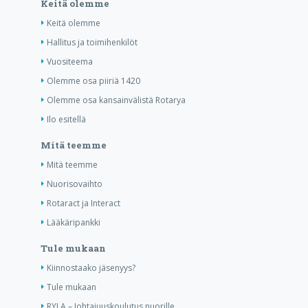
Keitä olemme
Keitä olemme
Hallitus ja toimihenkilöt
Vuositeema
Olemme osa piiriä 1420
Olemme osa kansainvälistä Rotarya
Ilo esitellä
Mitä teemme
Mitä teemme
Nuorisovaihto
Rotaract ja Interact
Lääkäripankki
Tule mukaan
Kiinnostaako jäsenyys?
Tule mukaan
RYLA – Johtajuuskoulutus nuorille