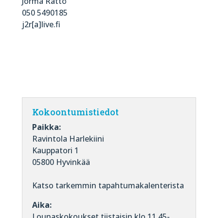
Jorma Rättö
050 5490185
j2r[a]live.fi
Kokoontumistiedot
Paikka:
Ravintola Harlekiini
Kauppatori 1
05800 Hyvinkää
Katso tarkemmin tapahtumakalenterista
Aika:
Lounaskokoukset tiistaisin klo 11.45-