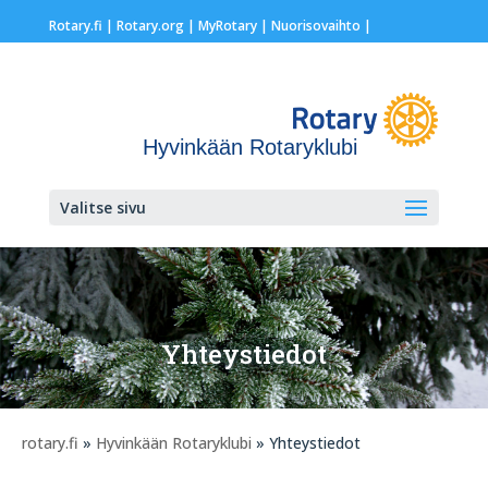
Rotary.fi
|
Rotary.org
|
MyRotary |
Nuorisovaihto
|
Hyvinkään Rotaryklubi
Valitse sivu
Yhteystiedot
rotary.fi
»
Hyvinkään Rotaryklubi
» Yhteystiedot