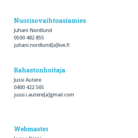
Nuorisovaihtoasiamies
Juhani Nordlund
0500 482 855
juhani.nordlund[a]live.fi
Rahastonhoitaja
Jussi Autere
0400 422 565
jussi.i.autere[a]gmail.com
Webmaster