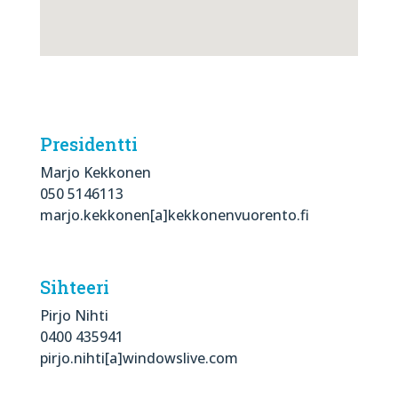
Presidentti
Marjo Kekkonen
050 5146113
marjo.kekkonen[a]kekkonenvuorento.fi
Sihteeri
Pirjo Nihti
0400 435941
pirjo.nihti[a]windowslive.com