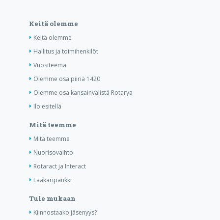
Keitä olemme
Keitä olemme
Hallitus ja toimihenkilöt
Vuositeema
Olemme osa piiriä 1420
Olemme osa kansainvälistä Rotarya
Ilo esitellä
Mitä teemme
Mitä teemme
Nuorisovaihto
Rotaract ja Interact
Lääkäripankki
Tule mukaan
Kiinnostaako jäsenyys?