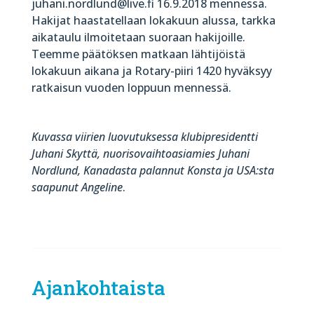
juhani.nordlund@live.fi 16.9.2018 mennessä.
Hakijat haastatellaan lokakuun alussa, tarkka
aikataulu ilmoitetaan suoraan hakijoille.
Teemme päätöksen matkaan lähtijöistä
lokakuun aikana ja Rotary-piiri 1420 hyväksyy
ratkaisun vuoden loppuun mennessä.
Kuvassa viirien luovutuksessa klubipresidentti
Juhani Skyttä, nuorisovaihtoasiamies Juhani
Nordlund, Kanadasta palannut Konsta ja USA:sta
saapunut Angeline
.
Ajankohtaista