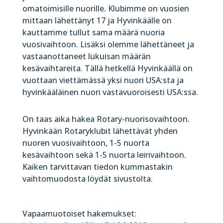
omatoimisille nuorille. Klubimme on vuosien
mittaan lähettänyt 17 ja Hyvinkäälle on
kauttamme tullut sama määrä nuoria
vuosivaihtoon. Lisäksi olemme lähettäneet ja
vastaanottaneet lukuisan määrän
kesävaihtareita. Tällä hetkellä Hyvinkäällä on
vuottaan viettämässä yksi nuori USA:sta ja
hyvinkääläinen nuori vastavuoroisesti USA:ssa.
On taas aika hakea Rotary-nuorisovaihtoon.
Hyvinkään Rotaryklubit lähettävät yhden
nuoren vuosivaihtoon, 1-5 nuorta
kesävaihtoon sekä 1-5 nuorta leirivaihtoon.
Kaiken tarvittavan tiedon kummastakin
vaihtomuodosta löydät sivustolta.
Vapaamuotoiset hakemukset: