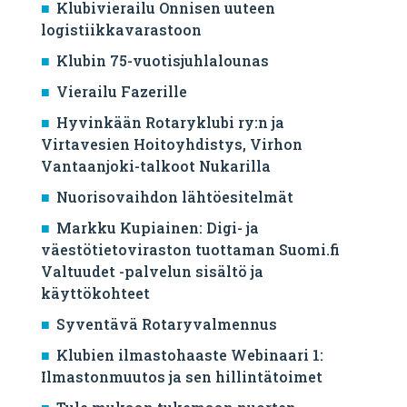
Klubivierailu Onnisen uuteen
logistiikkavarastoon
Klubin 75-vuotisjuhlalounas
Vierailu Fazerille
Hyvinkään Rotaryklubi ry:n ja
Virtavesien Hoitoyhdistys, Virhon
Vantaanjoki-talkoot Nukarilla
Nuorisovaihdon lähtöesitelmät
Markku Kupiainen: Digi- ja
väestötietoviraston tuottaman Suomi.fi
Valtuudet -palvelun sisältö ja
käyttökohteet
Syventävä Rotaryvalmennus
Klubien ilmastohaaste Webinaari 1:
Ilmastonmuutos ja sen hillintätoimet