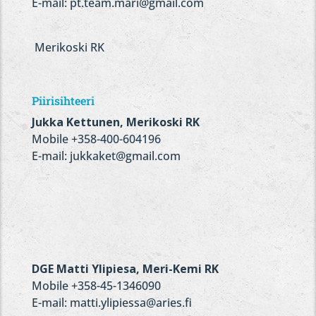
E-mail: pt.team.mari@gmail.com
Merikoski RK
Piirisihteeri
Jukka Kettunen, Merikoski RK
Mobile +358-400-604196
E-mail:
jukkaket@gmail.com
DGE Matti Ylipiesa, Meri-Kemi RK
Mobile +358-45-1346090
E-mail: matti.ylipiessa@aries.fi