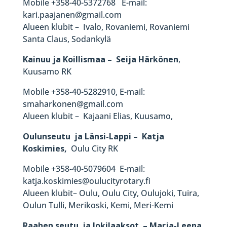
Mobile +358-40-5372768 E-mail:
kari.paajanen@gmail.com
Alueen klubit – Ivalo, Rovaniemi, Rovaniemi
Santa Claus, Sodankylä
Kainuu ja Koillismaa – Seija Härkönen
,
Kuusamo RK
Mobile +358-40-5282910, E-mail:
smaharkonen@gmail.com
Alueen klubit – Kajaani Elias, Kuusamo,
Oulunseutu ja Länsi-Lappi – Katja
Koskimies,
Oulu City RK
Mobile +358-40-5079604 E-mail:
katja.koskimies@oulucityrotary.fi
Alueen klubit– Oulu, Oulu City, Oulujoki, Tuira,
Oulun Tulli, Merikoski, Kemi, Meri-Kemi
Raahen seutu ja Jokilaaksot – Marja-Leena