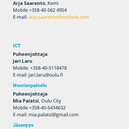
Arja Saarento
, Kemi
Mobile +358-40-562 4954
E-mail:
arja.saarento@outlook.com
ICT
Puheenjohtaja
Jari Laru
Mobile: +358-40-5118478
E-mail: jari.laru@oulu.fi
Nuorisopalvelu
Puheenjohtaja
Mia Palatsi
, Oulu City
Mobile +358-40-5434632
E-mail: mia.palatsi@gmail.com
Jäsenyys