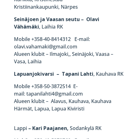
Kristiinankaupunki, Närpes
Seinäjoen ja Vaasan seutu – Olavi
Vähämäki
, Laihia RK
Mobile +358-40-8414312 E-mail:
olavi.vahamaki@gmail.com
Alueen klubit – Ilmajoki,, Seinäjoki, Vaasa –
Vasa, Laihia
Lapuanjokivarsi – Tapani Lahti
, Kauhava RK
Mobile +358-50-3872514 E-
mail:
tapanilahti4@gmail.com
Alueen klubit – Alavus, Kauhava, Kauhava
Härmät, Lapua, Lapua Kiviristi
Lappi
– Kari Paajanen,
Sodankylä​ RK