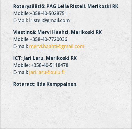
Rotarysäätiö: PAG Leila Risteli. Merikoski RK
Mobile:+358-40-5028751
E-Mail: lristeli@gmail.com
Viestintä: Mervi Haahti, Merikoski RK
Mobile
+358-40-7720036
E-mail:
mervi.haahti@gmail.com
ICT: Jari Laru, Merikoski RK
Mobile: +358-40-5118478
E-mail:
jari.laru@oulu.fi
Rotaract: Iida Kemppainen
,