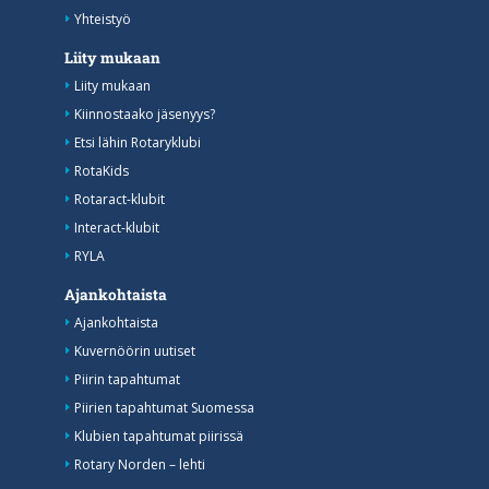
Yhteistyö
Liity mukaan
Liity mukaan
Kiinnostaako jäsenyys?
Etsi lähin Rotaryklubi
RotaKids
Rotaract-klubit
Interact-klubit
RYLA
Ajankohtaista
Ajankohtaista
Kuvernöörin uutiset
Piirin tapahtumat
Piirien tapahtumat Suomessa
Klubien tapahtumat piirissä
Rotary Norden – lehti