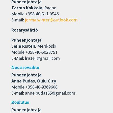
Puheenjohtaja
Tarmo Kokkola
, Raahe
Mobile +358-40-511-0546
E-mail:
jorma.winter@outlook.com
Rotarysäätiö
Puheenjohtaja
Leila Risteli,
Merikoski
Mobile:+358-40-5028751
E-Mail: lristeli@gmail.com
Nuorisovaihto
Puheenjohtaja
Anne Pudas, Oulu City
Mobile +358-40-9369608
E-mail: anne.pudas55@gmail.com
Koulutus
Puheenjohtaja