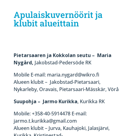
Apulaiskuvernöörit ja
klubit alueittain
Pietarsaaren ja Kokkolan seutu – Maria
Nygård,
Jakobstad-Pedersöde RK
Mobile E-mail: maria.nygard@wikro.fi
Alueen klubit – Jakobstad-Pietarsaari,
Nykarleby, Oravais, Pietarsaari-Mässkär, Vörå
Suupohja – Jarmo Kurikka
, Kurikka RK
Mobile: +358-40-5914478 E-mail:
jarmo.t.kurikka@gmail.com
Alueen klubit – Jurva, Kauhajoki, Jalasjärvi,
Kurikka, Kristinestad-