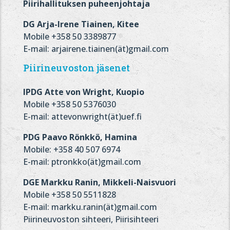
Piirihallituksen puheenjohtaja
DG Arja-Irene Tiainen, Kitee
Mobile +358 50 3389877
E-mail: arjairene.tiainen(ät)gmail.com
Piirineuvoston jäsenet
IPDG Atte von Wright, Kuopio
Mobile +358 50 5376030
E-mail: attevonwright(ät)uef.fi
PDG Paavo Rönkkö, Hamina
Mobile: +358 40 507 6974
E-mail: ptronkko(ät)gmail.com
DGE Markku Ranin, Mikkeli-Naisvuori
Mobile +358 50 5511828
E-mail: markku.ranin(ät)gmail.com
Piirineuvoston sihteeri, Piirisihteeri