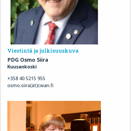
Viestintä ja julkisuuskuva
PDG Osmo Siira
Kuusankoski
+358 40 5215 955
osmo.siira(ät)cwan.fi