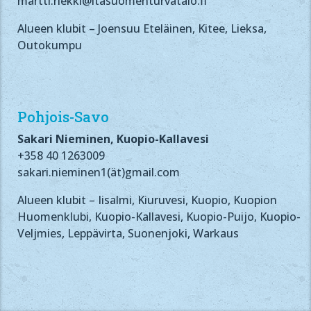
martti.riekki@itasuomenturvatalo.fi
Alueen klubit – Joensuu Eteläinen, Kitee, Lieksa,
Outokumpu
Pohjois-Savo
Sakari Nieminen, Kuopio-Kallavesi
+358 40 1263009
sakari.nieminen1(ät)gmail.com
Alueen klubit – Iisalmi, Kiuruvesi, Kuopio, Kuopion
Huomenklubi, Kuopio-Kallavesi, Kuopio-Puijo, Kuopio-
Veljmies, Leppävirta, Suonenjoki, Warkaus