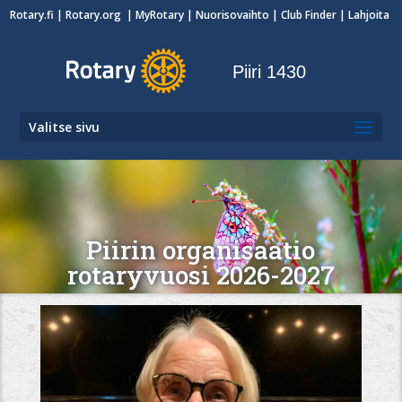
Rotary.fi
|
Rotary.org
|
MyRotary
|
Nuorisovaihto
| Club Finder
| Lahjoita
Piiri 1430
Valitse sivu
Piirin organisaatio
rotaryvuosi 2026-2027