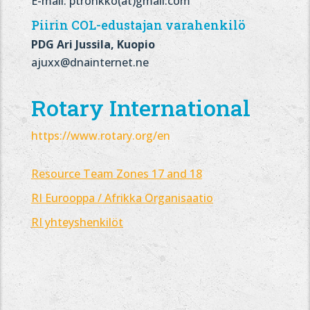
E-mail: ptronkko(ät)gmail.com
Piirin COL-edustajan varahenkilö
PDG Ari Jussila, Kuopio
ajuxx@dnainternet.ne
Rotary International
https://www.rotary.org/en
Resource Team Zones 17 and 18
RI Eurooppa / Afrikka Organisaatio
RI yhteyshenkilöt