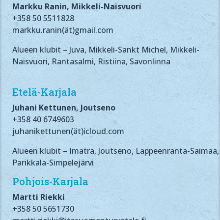
Markku Ranin, Mikkeli-Naisvuori
+358 50 5511828
markku.ranin(ät)gmail.com
Alueen klubit – Juva, Mikkeli-Sankt Michel, Mikkeli-
Naisvuori, Rantasalmi, Ristiina, Savonlinna
Etelä-Karjala
Juhani Kettunen, Joutseno
+358
40 6749603
juhanikettunen(ät)icloud.com
Alueen klubit – Imatra, Joutseno, Lappeenranta-Saimaa,
Parikkala-Simpelejärvi
Pohjois-Karjala
Martti Riekki
+358 50 5651730