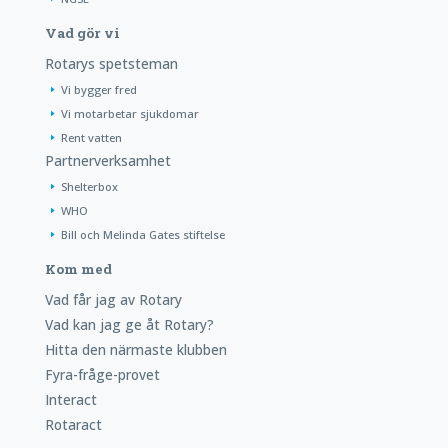
Vad gör vi
Rotarys spetsteman
Vi bygger fred
Vi motarbetar sjukdomar
Rent vatten
Partnerverksamhet
Shelterbox
WHO
Bill och Melinda Gates stiftelse
Kom med
Vad får jag av Rotary
Vad kan jag ge åt Rotary?
Hitta den närmaste klubben
Fyra-fråge-provet
Interact
Rotaract