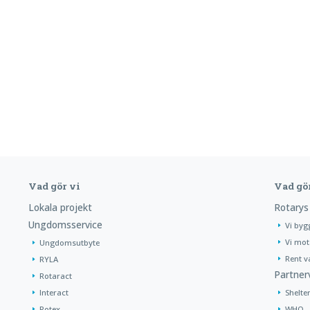
Vad gör vi
Vad gö
Lokala projekt
Rotarys
Ungdomsservice
Vi byg
Vi mot
Ungdomsutbyte
Rent v
RYLA
Partner
Rotaract
Interact
Shelte
Rotex
WHO