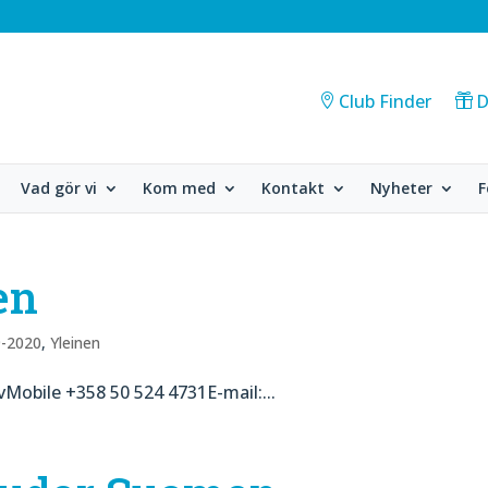
Club Finder
D
Vad gör vi
Kom med
Kontakt
Nyheter
F
en
9-2020
,
Yleinen
vMobile +358 50 524 4731E-mail:...