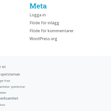
Meta
Logga in
Flöde för inlägg
Flöde för kommentarer
WordPress.org
r vi
 spetsteman
ger fred
arbetar sjukdomar
atten
verksamhet
rbox