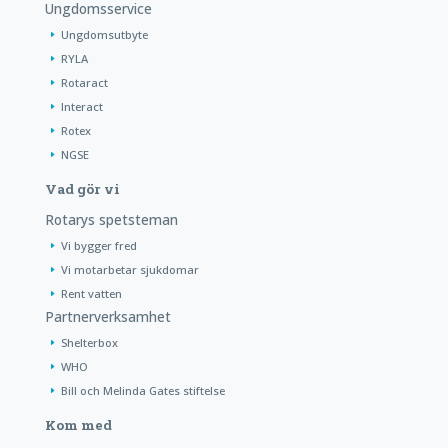
Ungdomsservice
Ungdomsutbyte
RYLA
Rotaract
Interact
Rotex
NGSE
Vad gör vi
Rotarys spetsteman
Vi bygger fred
Vi motarbetar sjukdomar
Rent vatten
Partnerverksamhet
Shelterbox
WHO
Bill och Melinda Gates stiftelse
Kom med