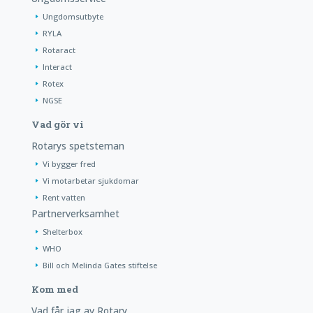
Ungdomsutbyte
RYLA
Rotaract
Interact
Rotex
NGSE
Vad gör vi
Rotarys spetsteman
Vi bygger fred
Vi motarbetar sjukdomar
Rent vatten
Partnerverksamhet
Shelterbox
WHO
Bill och Melinda Gates stiftelse
Kom med
Vad får jag av Rotary