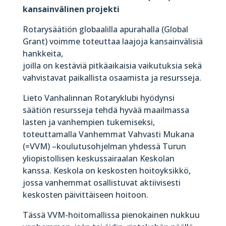
kansainvälinen projekti
Rotarysäätiön globaalilla apurahalla (Global
Grant) voimme toteuttaa laajoja kansainvälisiä
hankkeita,
joilla on kestäviä pitkäaikaisia vaikutuksia sekä
vahvistavat paikallista osaamista ja resursseja.
Lieto Vanhalinnan Rotaryklubi hyödynsi
säätiön resursseja tehdä hyvää maailmassa
lasten ja vanhempien tukemiseksi,
toteuttamalla Vanhemmat Vahvasti Mukana
(=VVM) –koulutusohjelman yhdessä Turun
yliopistollisen keskussairaalan Keskolan
kanssa. Keskola on keskosten hoitoyksikkö,
jossa vanhemmat osallistuvat aktiivisesti
keskosten päivittäiseen hoitoon.
Tässä VVM-hoitomallissa pienokainen nukkuu