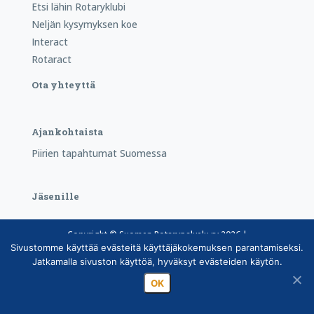
Etsi lähin Rotaryklubi
Neljän kysymyksen koe
Interact
Rotaract
Ota yhteyttä
Ajankohtaista
Piirien tapahtumat Suomessa
Jäsenille
Copyright © Suomen Rotarypalvelu ry 2026 |
Sivustomme käyttää evästeitä käyttäjäkokemuksen parantamiseksi.
Jäsentietojärjestelmän tietosuojaseloste
|
Henkilötietojen
Jatkamalla sivuston käyttöä, hyväksyt evästeiden käytön.
käsittely Rotarytoiminnassa
OK