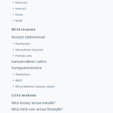
Rotaract
Interact
Rotex
NGSE
Mitä teemme
Rotaryn kärkiteemat
Rauhantyö
Sairauksien torjunta
Puhdas vesi
Kansainvälinen vaihto
Kumppanitoiminta
Shelterbox
WHO
Bill ja Melinda Gatesin säätiö
Liity mukaan
Mitä Rotary antaa minulle?
Mitä minä voin antaa Rotarylle?