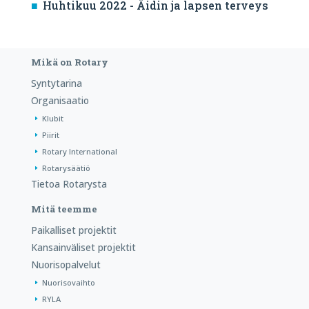
Huhtikuu 2022 - Äidin ja lapsen terveys
Mikä on Rotary
Syntytarina
Organisaatio
Klubit
Piirit
Rotary International
Rotarysäätiö
Tietoa Rotarysta
Mitä teemme
Paikalliset projektit
Kansainväliset projektit
Nuorisopalvelut
Nuorisovaihto
RYLA