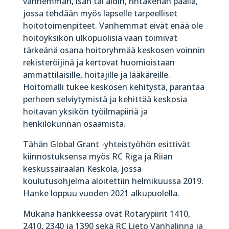
vanhemman, isän tai äidin, rintakehän päällä,
jossa tehdään myös lapselle tarpeelliset
hoitotoimenpiteet. Vanhemmat eivät enää ole
hoitoyksikön ulkopuolisia vaan toimivat
tärkeänä osana hoitoryhmää keskosen voinnin
rekisteröijinä ja kertovat huomioistaan
ammattilaisille, hoitajille ja lääkäreille.
Hoitomalli tukee keskosen kehitystä, parantaa
perheen selviytymistä ja kehittää keskosia
hoitavan yksikön työilmapiiriä ja
henkilökunnan osaamista.
Tähän Global Grant -yhteistyöhön esittivät
kiinnostuksensa myös RC Riga ja Riian
keskussairaalan Keskola, jossa
koulutusohjelma aloitettiin helmikuussa 2019.
Hanke loppuu vuoden 2021 alkupuolella.
Mukana hankkeessa ovat Rotarypiirit 1410,
2410, 2340 ja 1390 sekä RC Lieto Vanhalinna ja