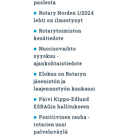
puolesta
Rotary Norden 1/2024
lehti on ilmestynyt
Rotarytoimiston
kesätiedote
Nuorisovaihto
syyskuu -
ajankohtaistiedote
Elokuu on Rotaryn
jäsenistön ja
laajennustyön kuukausi
Päivi Kippo-Edlund
ESRAGin hallitukseen
Positiivinen rauha -
rotarien uusi
palveluväylä