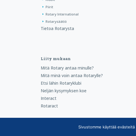
Piirit
Rotary International
Rotarysäätiö
Tietoa Rotarysta
Liity mukaan
Mitä Rotary antaa minulle?
Mitä minä voin antaa Rotarylle?
Etsi lähin Rotaryklubi
Neljän kysymyksen koe
Interact
Rotaract
Sivustomme käyttää evästeitä 
Copyright © Suomen Rotarypalvelu ry 2026 |
Jäsen