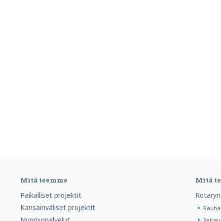
Mitä teemme
Mitä 
Paikalliset projektit
Rotaryn
Kansainväliset projektit
Rauha
Nuorisopalvelut
Sairau