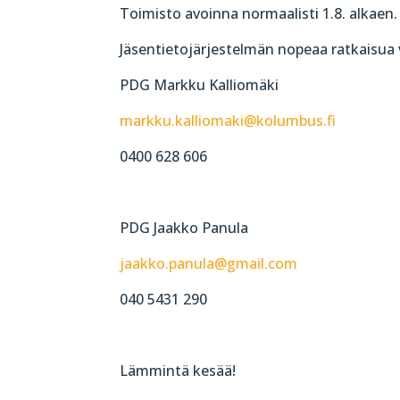
Toimisto avoinna normaalisti 1.8. alkaen.
Jäsentietojärjestelmän nopeaa ratkaisua 
PDG Markku Kalliomäki
markku.kalliomaki@kolumbus.fi
0400 628 606
PDG Jaakko Panula
jaakko.panula@gmail.com
040 5431 290
Lämmintä kesää!