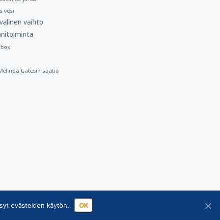
 vesi
välinen vaihto
nitoiminta
rbox
a Melinda Gatesin säätiö
syt evästeiden käytön.
OK
sa