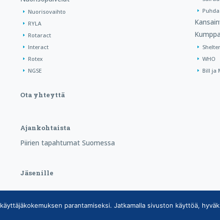
Puhdas
Nuorisovaihto
Kansain
RYLA
Kumppa
Rotaract
Interact
Shelte
Rotex
WHO
NGSE
Bill j
Ota yhteyttä
Ajankohtaista
Piirien tapahtumat Suomessa
Jäsenille
käyttäjäkokemuksen parantamiseksi. Jatkamalla sivuston käyttöä, hyväk
tietojärjestelmän tietosuojaseloste
|
Henkilötietojen käsittely Rotarytoiminnas