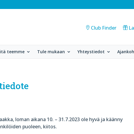
Club Finder
La
itä teemme
Tule mukaan
Yhteystiedot
Ajankoh
tiedote
aakka, loman aikana 10. – 31.7.2023 ole hyvä ja käänny
enkilöiden puoleen, kiitos.