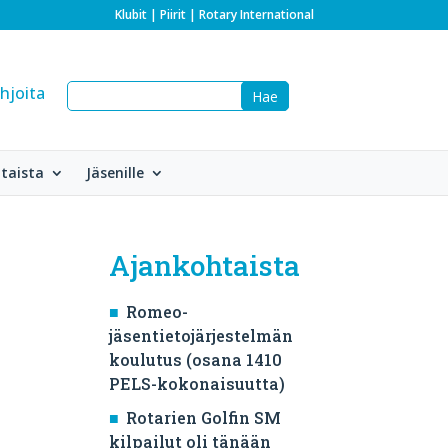
Klubit
|
Piirit
|
Rotary International
hjoita
taista
Jäsenille
Ajankohtaista
Romeo-
jäsentietojärjestelmän
koulutus (osana 1410
PELS-kokonaisuutta)
Rotarien Golfin SM
kilpailut oli tänään