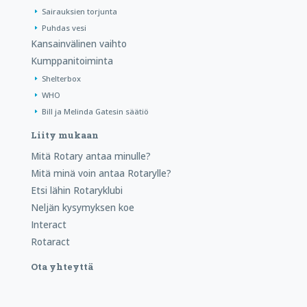
Sairauksien torjunta
Puhdas vesi
Kansainvälinen vaihto
Kumppanitoiminta
Shelterbox
WHO
Bill ja Melinda Gatesin säätiö
Liity mukaan
Mitä Rotary antaa minulle?
Mitä minä voin antaa Rotarylle?
Etsi lähin Rotaryklubi
Neljän kysymyksen koe
Interact
Rotaract
Ota yhteyttä