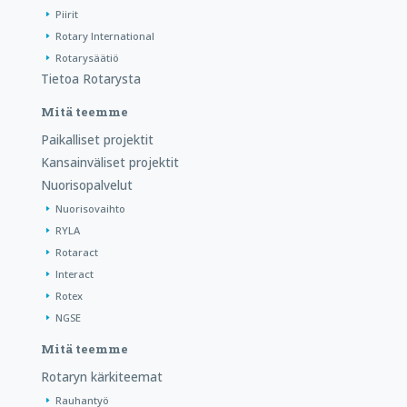
Piirit
Rotary International
Rotarysäätiö
Tietoa Rotarysta
Mitä teemme
Paikalliset projektit
Kansainväliset projektit
Nuorisopalvelut
Nuorisovaihto
RYLA
Rotaract
Interact
Rotex
NGSE
Mitä teemme
Rotaryn kärkiteemat
Rauhantyö