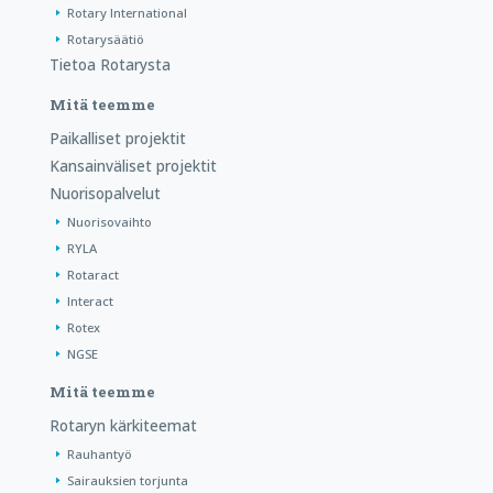
Rotary International
Rotarysäätiö
Tietoa Rotarysta
Mitä teemme
Paikalliset projektit
Kansainväliset projektit
Nuorisopalvelut
Nuorisovaihto
RYLA
Rotaract
Interact
Rotex
NGSE
Mitä teemme
Rotaryn kärkiteemat
Rauhantyö
Sairauksien torjunta