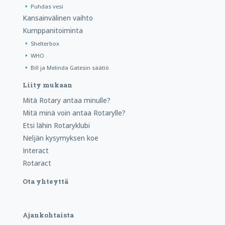
Puhdas vesi
Kansainvälinen vaihto
Kumppanitoiminta
Shelterbox
WHO
Bill ja Melinda Gatesin säätiö
Liity mukaan
Mitä Rotary antaa minulle?
Mitä minä voin antaa Rotarylle?
Etsi lähin Rotaryklubi
Neljän kysymyksen koe
Interact
Rotaract
Ota yhteyttä
Ajankohtaista