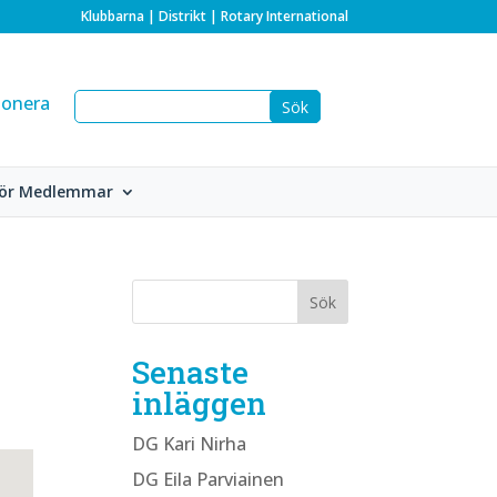
Klubbarna
|
Distrikt
|
Rotary International
onera
ör Medlemmar
Senaste
inläggen
DG Kari Nirha
DG Eila Parviainen