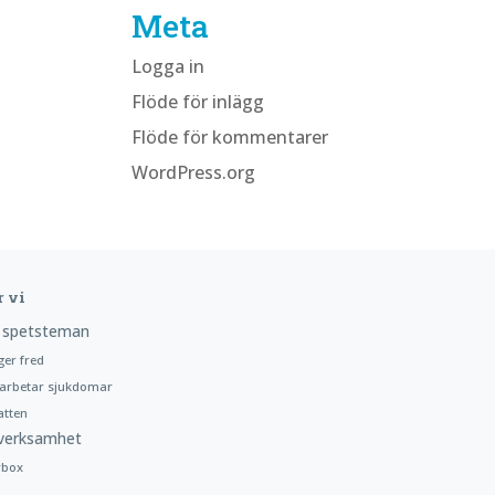
Meta
Logga in
Flöde för inlägg
Flöde för kommentarer
WordPress.org
r vi
 spetsteman
ger fred
arbetar sjukdomar
atten
verksamhet
rbox