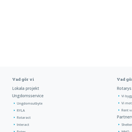
Vad gör vi
Vad gö
Lokala projekt
Rotarys
Ungdomsservice
Vi byg
Vi mot
Ungdomsutbyte
Rent v
RYLA
Partner
Rotaract
Interact
Shelte
Rotex
WHO