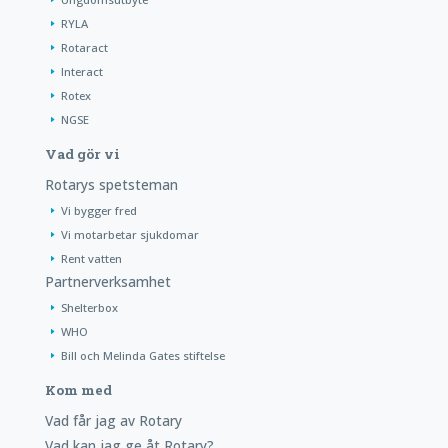
RYLA
Rotaract
Interact
Rotex
NGSE
Vad gör vi
Rotarys spetsteman
Vi bygger fred
Vi motarbetar sjukdomar
Rent vatten
Partnerverksamhet
Shelterbox
WHO
Bill och Melinda Gates stiftelse
Kom med
Vad får jag av Rotary
Vad kan jag ge åt Rotary?