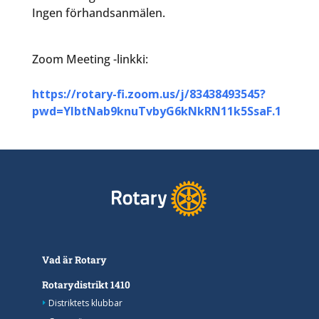
Ingen förhandsanmälen.
Zoom Meeting -linkki:
https://rotary-fi.zoom.us/j/83438493545?
pwd=YIbtNab9knuTvbyG6kNkRN11k5SsaF.1
Vad är Rotary
Rotarydistrikt 1410
Distriktets klubbar