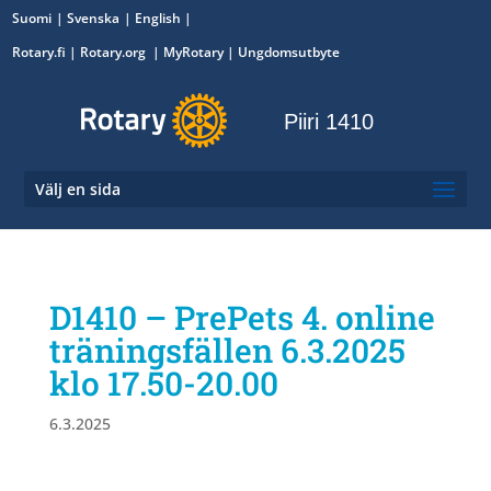
Suomi
Svenska
English
Rotary.fi
|
Rotary.org
|
MyRotary
|
Ungdomsutbyte
Piiri 1410
Välj en sida
D1410 – PrePets 4. online
träningsfällen 6.3.2025
klo 17.50-20.00
6.3.2025