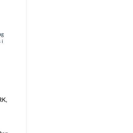
ag
 i