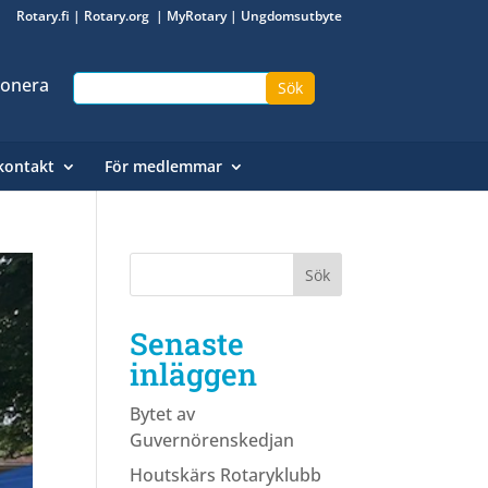
Rotary.fi
|
Rotary.org
|
MyRotary
|
Ungdomsutbyte
onera
kontakt
För medlemmar
Senaste
inläggen
Bytet av
Guvernörenskedjan
Houtskärs Rotaryklubb