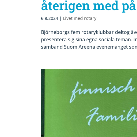
återigen med p
6.8.2024
|
Livet med rotary
Björneborgs fem rotaryklubbar deltog äv
presentera sig sina egna sociala teman. I
samband SuomiAreena evenemanget som höl