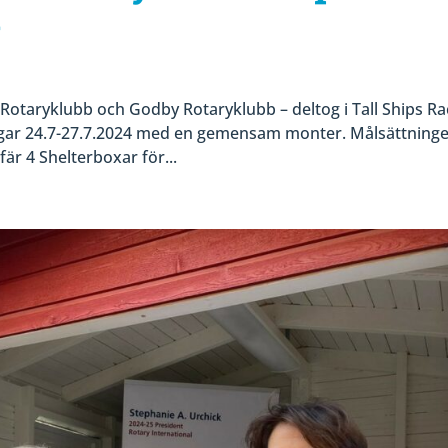
4
otaryklubb och Godby Rotaryklubb – deltog i Tall Ships Ra
gar 24.7-27.7.2024 med en gemensam monter. Målsättning
är 4 Shelterboxar för...