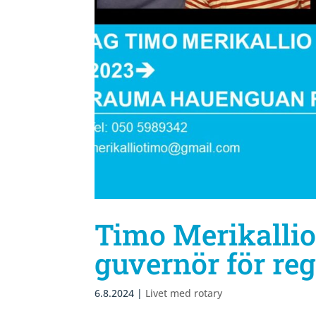
Timo Merikallio
guvernör för re
6.8.2024
|
Livet med rotary