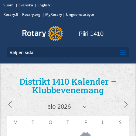
Suomi
Svenska
English
Rotary.fi
|
Rotary.org
|
MyRotary
|
Ungdomsutbyte
Piiri 1410
Välj en sida
Distrikt 1410 Kalender –
Klubbevenemang
M
T
O
T
F
L
S