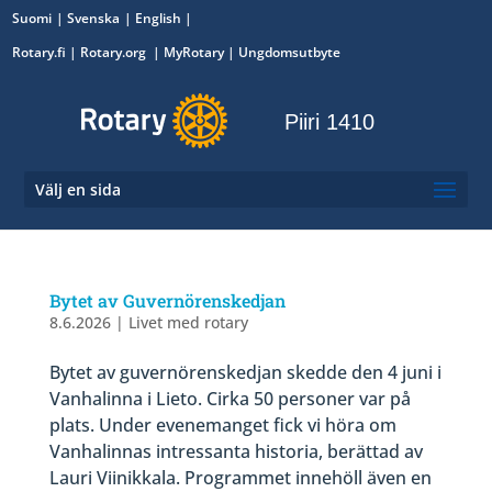
Suomi
Svenska
English
Rotary.fi
|
Rotary.org
|
MyRotary
|
Ungdomsutbyte
Piiri 1410
Välj en sida
Bytet av Guvernörenskedjan
8.6.2026
|
Livet med rotary
Bytet av guvernörenskedjan skedde den 4 juni i
Vanhalinna i Lieto. Cirka 50 personer var på
plats. Under evenemanget fick vi höra om
Vanhalinnas intressanta historia, berättad av
Lauri Viinikkala. Programmet innehöll även en