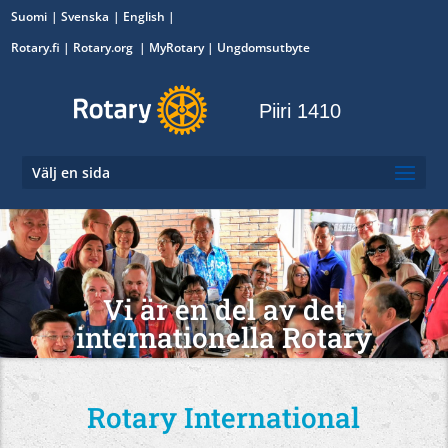
Suomi
Svenska
English
Rotary.fi
|
Rotary.org
|
MyRotary
|
Ungdomsutbyte
Piiri 1410
Välj en sida
Vi är en del av det
internationella Rotary
Rotary International