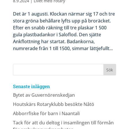
8.9.2024
|
Livet med rotary
Det är 1 augusti. Klockan närmar sig 17 och tre
stora gröna behållare lyfts upp på broräcket.
Efter en snabb räkning till tre plaskar 1 500
gula plastbadankor i Saloflod. Den sjätte
Ankflottning har startat. Badankorna,
numrerade från 1 till 1500, simmar lättjefullt...
Senaste inläggen
Bytet av Guvernörenskedjan
Houtskärs Rotaryklubb besökte Nåtö
Abborrfiske för barn i Naantali
Tack för att du deltog i insamlingen till förmån