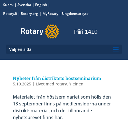
Suomi
Svenska
English
Rotary.fi
|
Rotary.org
|
MyRotary
|
Ungdomsutbyte
Piiri 1410
Välj en sida
Nyheter från distriktets höstseminarium
5.10.2025
|
Livet med rotary
,
Yleinen
Materialet från höstseminariet som hölls den
13 september finns på medlemsidorna under
distriktsmaterial, och det tillhörande
nyhetsbrevet finns här.