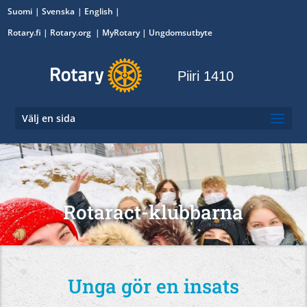
Suomi
Svenska
English
Rotary.fi
|
Rotary.org
|
MyRotary
|
Ungdomsutbyte
Piiri 1410
Välj en sida
Rotaract-klubbarna
Unga gör en insats