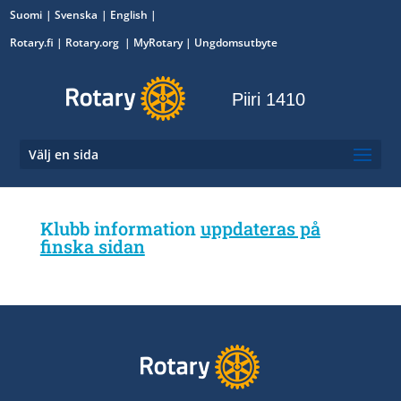
Suomi
Svenska
English
Rotary.fi
|
Rotary.org
|
MyRotary
|
Ungdomsutbyte
Piiri 1410
Välj en sida
Klubb information
uppdateras på
finska sidan