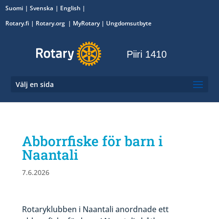
Suomi
Svenska
English
Rotary.fi
|
Rotary.org
|
MyRotary
|
Ungdomsutbyte
Piiri 1410
Välj en sida
Abborrfiske för barn i
Naantali
7.6.2026
Rotaryklubben i Naantali anordnade ett