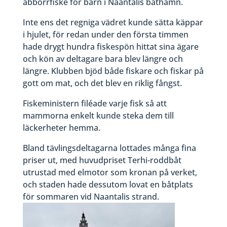
abborrfiske för barn i Naantalis båthamn.
Inte ens det regniga vädret kunde sätta käppar
i hjulet, för redan under den första timmen
hade drygt hundra fiskespön hittat sina ägare
och kön av deltagare bara blev längre och
längre. Klubben bjöd både fiskare och fiskar på
gott om mat, och det blev en riklig fångst.
Fiskeministern filéade varje fisk så att
mammorna enkelt kunde steka dem till
läckerheter hemma.
Bland tävlingsdeltagarna lottades många fina
priser ut, med huvudpriset Terhi-roddbåt
utrustad med elmotor som kronan på verket,
och staden hade dessutom lovat en båtplats
för sommaren vid Naantalis strand.