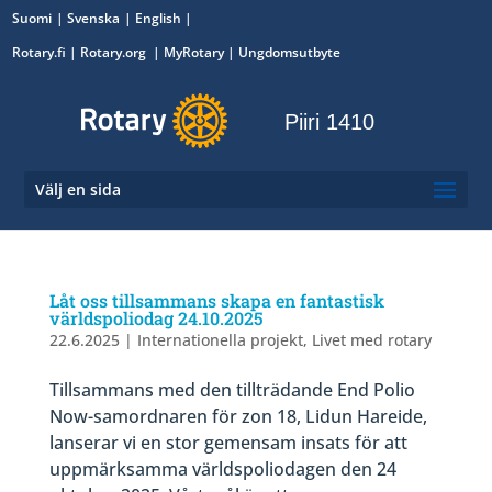
Suomi
Svenska
English
Rotary.fi
|
Rotary.org
|
MyRotary
|
Ungdomsutbyte
Piiri 1410
Välj en sida
Låt oss tillsammans skapa en fantastisk
världspoliodag 24.10.2025
22.6.2025
|
Internationella projekt
,
Livet med rotary
Tillsammans med den tillträdande End Polio
Now-samordnaren för zon 18, Lidun Hareide,
lanserar vi en stor gemensam insats för att
uppmärksamma världspoliodagen den 24