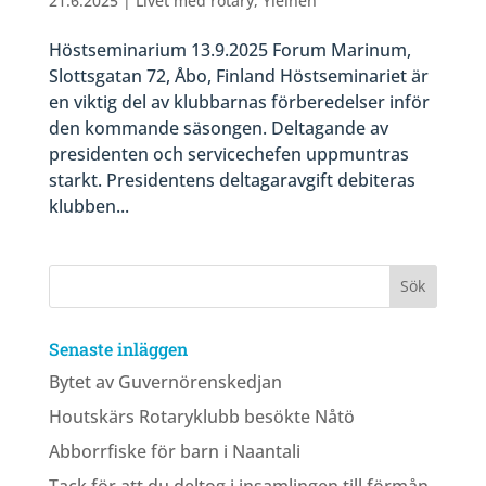
21.6.2025
|
Livet med rotary
,
Yleinen
Höstseminarium 13.9.2025 Forum Marinum,
Slottsgatan 72, Åbo, Finland Höstseminariet är
en viktig del av klubbarnas förberedelser inför
den kommande säsongen. Deltagande av
presidenten och servicechefen uppmuntras
starkt. Presidentens deltagaravgift debiteras
klubben...
Senaste inläggen
Bytet av Guvernörenskedjan
Houtskärs Rotaryklubb besökte Nåtö
Abborrfiske för barn i Naantali
Tack för att du deltog i insamlingen till förmån