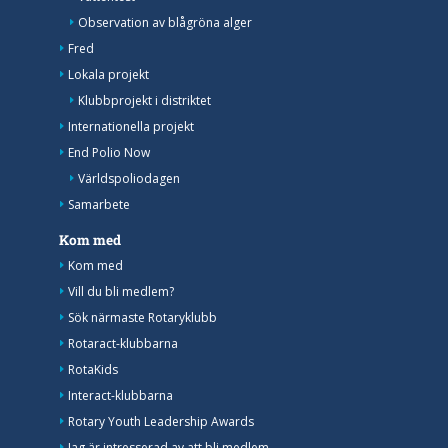
Observation av blågröna alger
Fred
Lokala projekt
Klubbprojekt i distriktet
Internationella projekt
End Polio Now
Världspoliodagen
Samarbete
Kom med
Kom med
Vill du bli medlem?
Sök närmaste Rotaryklubb
Rotaract-klubbarna
RotaKids
Interact-klubbarna
Rotary Youth Leadership Awards
Jag är intresserad av att bli medlem