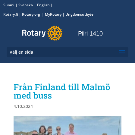
Suomi
Svenska
English
Rotary.fi
|
Rotary.org
|
MyRotary
|
Ungdomsutbyte
Piiri 1410
Välj en sida
Från Finland till Malmö
med buss
4.10.2024