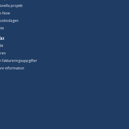
ionella projekt
io Now
poliodagen
te
akt
kt
ren
h faktureringsuppgifter
gare information