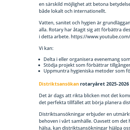
en särskild möjlighet att betona betydels
både lokalt och internationellt.
Vatten, sanitet och hygien är grundläggan
alla. Rotary har åtagit sig att förbättra d
i detta arbete. https://www.youtube.c
Vi kan:
Delta i eller organisera evenemang s
Stödja projekt som förbättrar tillgången 
Uppmuntra hygieniska metoder som fö
Distriktsansökan
rotaryåret 2025-2026
Det är dags att rikta blicken mot det ko
det perfekta tillfället att börja planera d
Distriktsansökningar erbjuder en utmärkt
behoven i vårt samhälle. Oavsett om det 
hälsa, kan distriktsansökningar hjälpa os