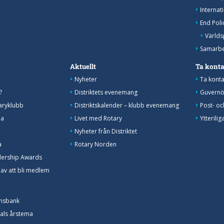
Internat
End Pol
Världs
Samarbe
Aktuellt
Ta kont
Nyheter
Ta konta
?
Distriktets evenemang
Guvernö
aryklubb
Distriktskalender – klubb evenemang
Post- oc
na
Livet med Rotary
Ytterili
Nyheter från Distriktet
a
Rotary Norden
dership Awards
 av att bli medlem
onsbank
nals årstema