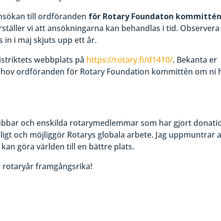
sansökan till ordföranden
för Rotary Foundaton kommitté
erställer vi att ansökningarna kan behandlas i tid. Observera
n i maj skjuts upp ett år.
istriktets webbplats på
https://rotary.fi/d1410/
. Bekanta er
ehov ordföranden för Rotary Foundation kommittén om ni 
yklubbar och enskilda rotarymedlemmar som har gjort donati
rligt och möjliggör Rotarys globala arbete. Jag uppmuntrar a
 kan göra världen till en bättre plats.
rotaryår framgångsrika!