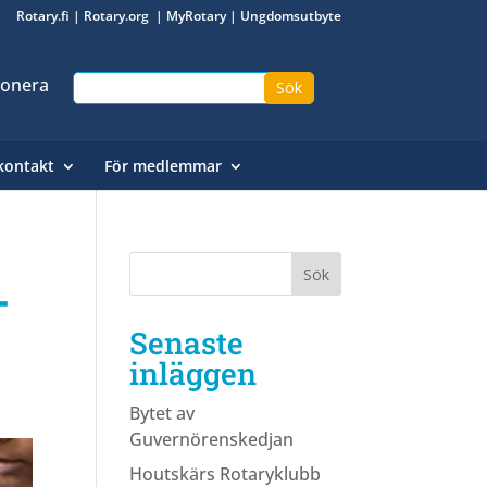
Rotary.fi
|
Rotary.org
|
MyRotary
|
Ungdomsutbyte
onera
kontakt
För medlemmar
-
Senaste
inläggen
Bytet av
Guvernörenskedjan
Houtskärs Rotaryklubb