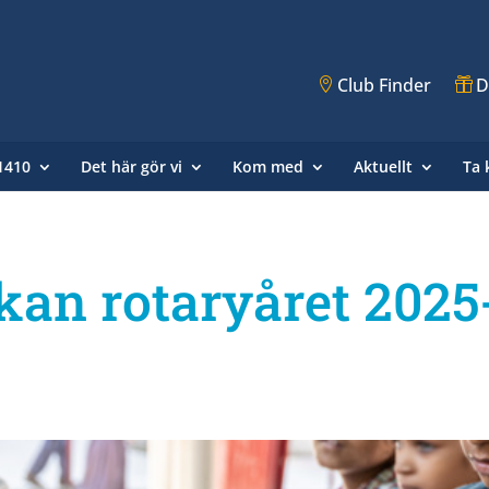
Club Finder
D
 1410
Det här gör vi
Kom med
Aktuellt
Ta 
kan rotaryåret 2025