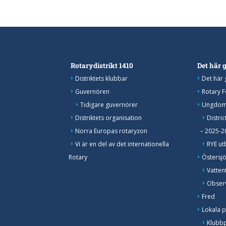
Rotarydistrikt 1410
Det här g
Distriktets klubbar
Det här 
Guvernören
Rotary 
Tidigare guvernörer
Ungdoms
Distriktets organisation
Distri
Norra Europas rotaryzon
– 2025-2
Vi är en del av det internationella
RYE ut
Rotary
Östersj
Vatten
Observ
Fred
Lokala p
Klubbpr