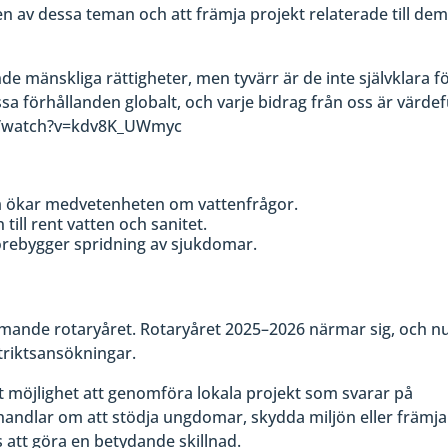
en av dessa teman och att främja projekt relaterade till dem
de mänskliga rättigheter, men tyvärr är de inte självklara f
essa förhållanden globalt, och varje bidrag från oss är värdef
om/watch?v=kdv8K_UWmyc
om ökar medvetenheten om vattenfrågor.
till rent vatten och sanitet.
rebygger spridning av sjukdomar.
mmande rotaryåret. Rotaryåret 2025–2026 närmar sig, och n
istriktsansökningar.
 möjlighet att genomföra lokala projekt som svarar på
handlar om att stödja ungdomar, skydda miljön eller främja
s att göra en betydande skillnad.