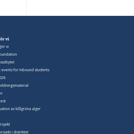
ör vi
gör vi
Foundation
utbytet
ct events for Inbound students
026
bildningsmaterial
ön
test
ation av blågröna alger
rojekt
ojekt i distriktet