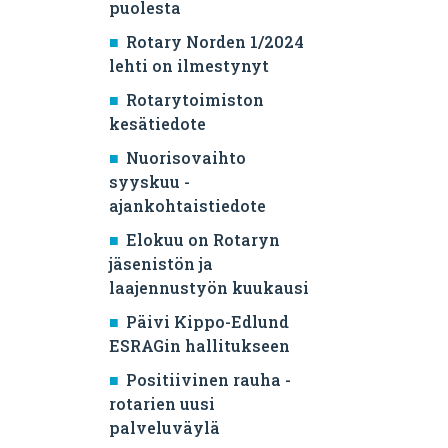
puolesta
Rotary Norden 1/2024
lehti on ilmestynyt
Rotarytoimiston
kesätiedote
Nuorisovaihto
syyskuu -
ajankohtaistiedote
Elokuu on Rotaryn
jäsenistön ja
laajennustyön kuukausi
Päivi Kippo-Edlund
ESRAGin hallitukseen
Positiivinen rauha -
rotarien uusi
palveluväylä