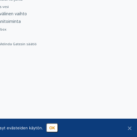
 vesi
välinen vaihto
nitoiminta
rbox
a Melinda Gatesin säätiö
syt evästeiden käytön.
OK
sa