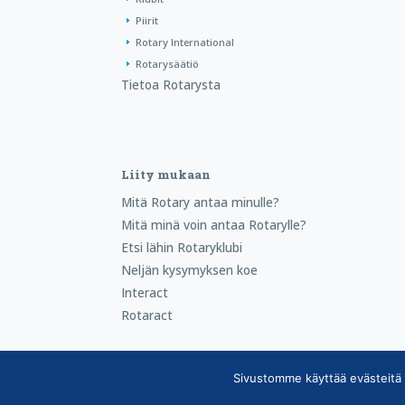
Piirit
Rotary International
Rotarysäätiö
Tietoa Rotarysta
Liity mukaan
Mitä Rotary antaa minulle?
Mitä minä voin antaa Rotarylle?
Etsi lähin Rotaryklubi
Neljän kysymyksen koe
Interact
Rotaract
Sivustomme käyttää evästeitä 
Copyright © Suomen Rotarypalvelu ry 2026 |
Jäsen