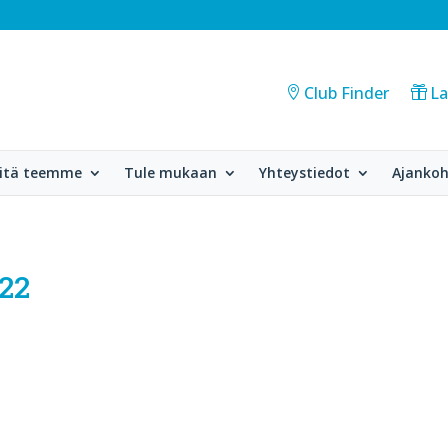
Club Finder
La
itä teemme
Tule mukaan
Yhteystiedot
Ajankoh
22