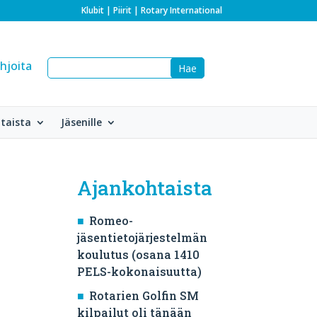
Klubit
|
Piirit
|
Rotary International
hjoita
taista
Jäsenille
Ajankohtaista
Romeo-
jäsentietojärjestelmän
koulutus (osana 1410
PELS-kokonaisuutta)
Rotarien Golfin SM
kilpailut oli tänään