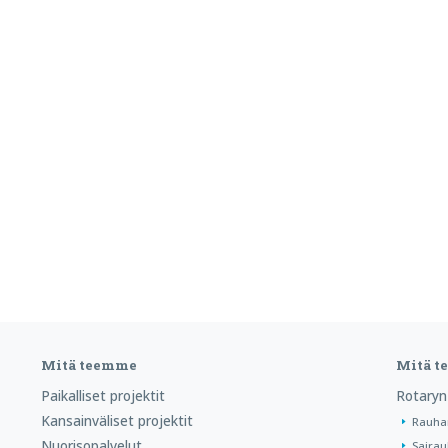
Mitä teemme
Mitä 
Paikalliset projektit
Rotaryn
Kansainväliset projektit
Rauha
Nuorisopalvelut
Sairau