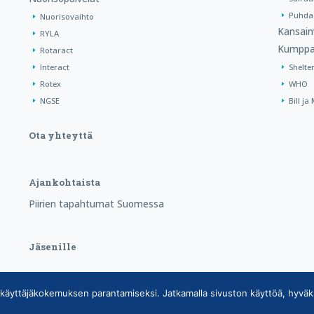
Puhdas
Nuorisovaihto
Kansain
RYLA
Kumppa
Rotaract
Interact
Shelte
Rotex
WHO
NGSE
Bill j
Ota yhteyttä
Ajankohtaista
Piirien tapahtumat Suomessa
Jäsenille
käyttäjäkokemuksen parantamiseksi. Jatkamalla sivuston käyttöä, hyväk
tietojärjestelmän tietosuojaseloste
|
Henkilötietojen käsittely Rotarytoiminnas