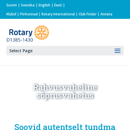
Suomi
Svenska
English
Eesti
Klubid
|
Piirkonnad
|
Rotary International
| Club Finder
| Anneta
Select Page
Rahvusvaheline
sõprusvahetus
Soovid autentselt tundma