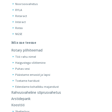
Noorsoovahetus
RYLA
Rotaract
Interact
Rotex
NGSE
Mis me teeme
Rotary põhiteemad
Töö rahu nimel
Haigustega võitlemine
Puhas vesi
Päästame emasid ja lapsi
Toetame haridust
Edendame kohalikku majandust
Rahvusvaheline sõprusvahetus
Arstidepank
Koostöö
Shelterbox