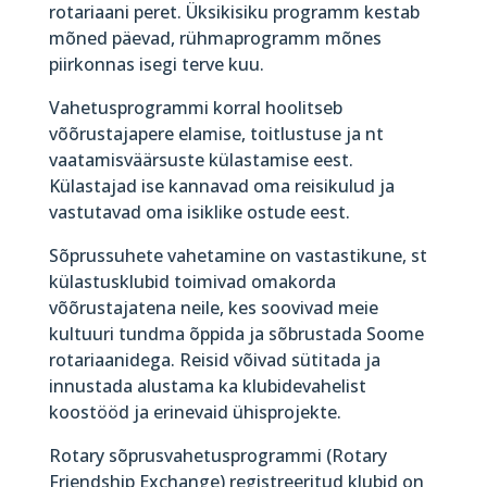
rotariaani peret. Üksikisiku programm kestab
mõned päevad, rühmaprogramm mõnes
piirkonnas isegi terve kuu.
Vahetusprogrammi korral hoolitseb
võõrustajapere elamise, toitlustuse ja nt
vaatamisväärsuste külastamise eest.
Külastajad ise kannavad oma reisikulud ja
vastutavad oma isiklike ostude eest.
Sõprussuhete vahetamine on vastastikune, st
külastusklubid toimivad omakorda
võõrustajatena neile, kes soovivad meie
kultuuri tundma õppida ja sõbrustada Soome
rotariaanidega. Reisid võivad sütitada ja
innustada alustama ka klubidevahelist
koostööd ja erinevaid ühisprojekte.
Rotary sõprusvahetusprogrammi (Rotary
Friendship Exchange) registreeritud klubid on