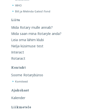
WHO
Bill ja Melinda Gates’i fond
Liitu
Mida Rotary mulle annab?
Mida saan mina Rotaryle anda?
Leia oma lähim klubi
Nelja küsimuse test
Interact
Rotaract
Kontakt
Soome Rotarybüroo
Komiteed
Ajakohast
Kalender
Liikmetele