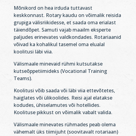
Mõnikord on hea irduda tuttavast
keskkonnast. Rotary kaudu on võimalik reisida
grupiga välisriikidesse, et saada oma erialast
täiendõpet. Samuti vajab maailm eksperte
paljudes erinevates valdkondades. Rotariaanid
võivad ka kohalikul tasemel oma elualal
koolitusi läbi viia.
Välismaale minevaid rühmi kutsutakse
kutseõppetiimideks (Vocational Training
Teams).
Koolitusi võib saada või läbi viia ettevõtetes,
haiglates või ülikoolides. Reisi ajal elatakse
kodudes, ühiselamutes või hotellides.
Koolituse pikkust on võimalik vabalt valida.
Välismaale minevates rühmades peab olema
vähemalt üks tiimijuht (soovitavalt rotariaan)