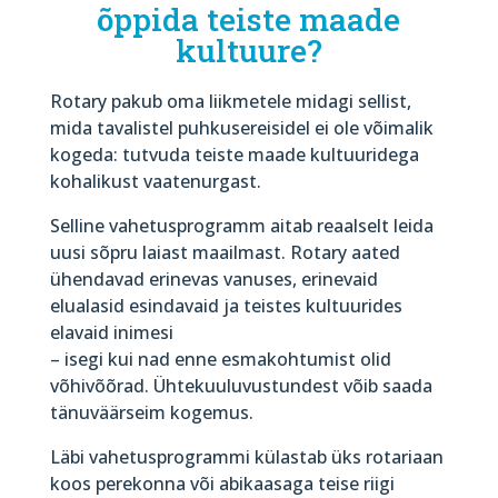
õppida teiste maade
kultuure?
Rotary pakub oma liikmetele midagi sellist,
mida tavalistel puhkusereisidel ei ole võimalik
kogeda: tutvuda teiste maade kultuuridega
kohalikust vaatenurgast.
Selline vahetusprogramm aitab reaalselt leida
uusi sõpru laiast maailmast. Rotary aated
ühendavad erinevas vanuses, erinevaid
elualasid esindavaid ja teistes kultuurides
elavaid inimesi
– isegi kui nad enne esmakohtumist olid
võhivõõrad. Ühtekuuluvustundest võib saada
tänuväärseim kogemus.
Läbi vahetusprogrammi külastab üks rotariaan
koos perekonna või abikaasaga teise riigi