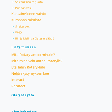
Sairauksien torjunta
Puhdas vesi
Kansainvälinen vaihto
Kumppanitoiminta
Shelterbox
WHO
Bill ja Melinda Gatesin säätiö
Liity mukaan
Mitä Rotary antaa minulle?
Mitä minä voin antaa Rotarylle?
Etsi lähin Rotaryklubi
Neljän kysymyksen koe
Interact
Rotaract
Ota yhteyttä
Ajankohtaista