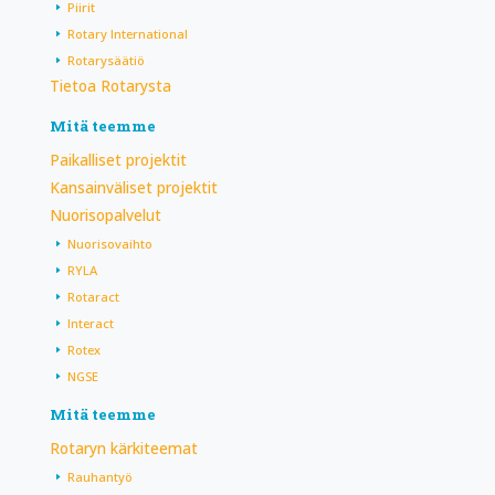
Piirit
Rotary International
Rotarysäätiö
Tietoa Rotarysta
Mitä teemme
Paikalliset projektit
Kansainväliset projektit
Nuorisopalvelut
Nuorisovaihto
RYLA
Rotaract
Interact
Rotex
NGSE
Mitä teemme
Rotaryn kärkiteemat
Rauhantyö