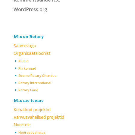
WordPress.org
Mis on Rotary
Saamislugu
Organisaatsioonist
Klubid
Piirkonnad
Soome Rotary ühendus
Rotary International
Rotary Fond
Mis me teeme
Kohalikud projektid
Rahvusvahelised projektid
Noortele
Noorsoovahetus