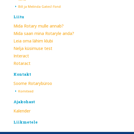
Bill ja Melinda Gates’i fond
Liitu
Mida Rotary mulle annab?
Mida saan mina Rotaryle anda?
Leia oma lähim klubi
Nelja küsimuse test
Interact
Rotaract
Kontakt
Soome Rotarybüroo
Komiteed
Ajakohast
Kalender
Liikmetele