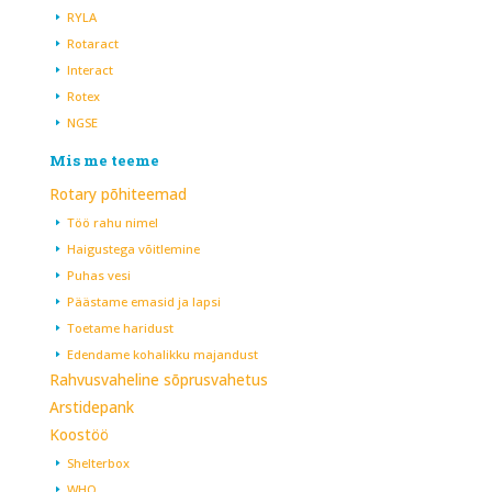
RYLA
Rotaract
Interact
Rotex
NGSE
Mis me teeme
Rotary põhiteemad
Töö rahu nimel
Haigustega võitlemine
Puhas vesi
Päästame emasid ja lapsi
Toetame haridust
Edendame kohalikku majandust
Rahvusvaheline sõprusvahetus
Arstidepank
Koostöö
Shelterbox
WHO