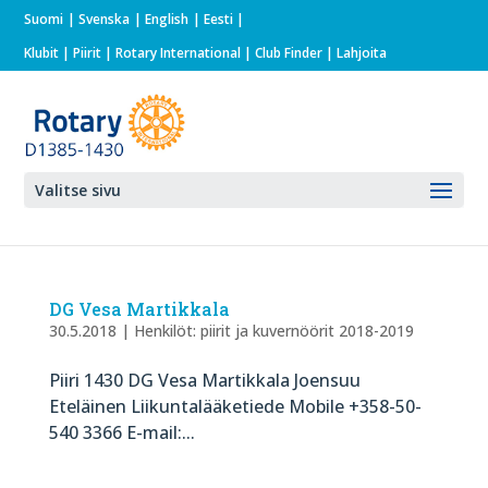
Suomi
Svenska
English
Eesti
Klubit
|
Piirit
|
Rotary International
| Club Finder
| Lahjoita
Valitse sivu
DG Vesa Martikkala
30.5.2018
|
Henkilöt: piirit ja kuvernöörit 2018-2019
Piiri 1430 DG Vesa Martikkala Joensuu
Eteläinen Liikuntalääketiede Mobile +358-50-
540 3366 E-mail:...