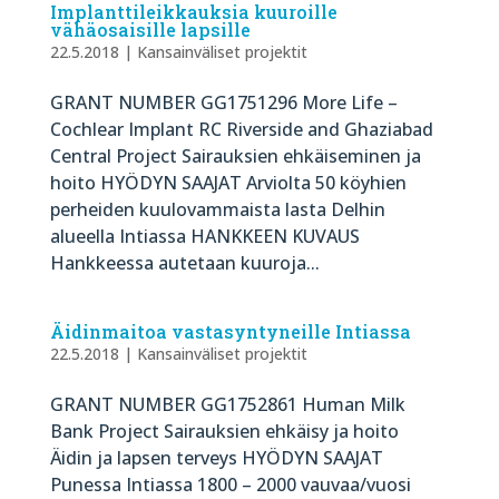
Implanttileikkauksia kuuroille
vähäosaisille lapsille
22.5.2018
|
Kansainväliset projektit
GRANT NUMBER GG1751296 More Life –
Cochlear Implant RC Riverside and Ghaziabad
Central Project Sairauksien ehkäiseminen ja
hoito HYÖDYN SAAJAT Arviolta 50 köyhien
perheiden kuulovammaista lasta Delhin
alueella Intiassa HANKKEEN KUVAUS
Hankkeessa autetaan kuuroja...
Äidinmaitoa vastasyntyneille Intiassa
22.5.2018
|
Kansainväliset projektit
GRANT NUMBER GG1752861 Human Milk
Bank Project Sairauksien ehkäisy ja hoito
Äidin ja lapsen terveys HYÖDYN SAAJAT
Punessa Intiassa 1800 – 2000 vauvaa/vuosi