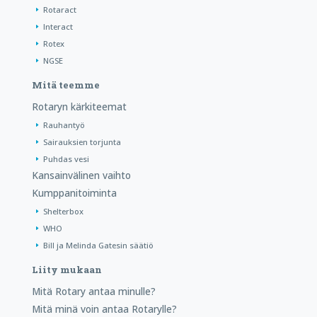
Rotaract
Interact
Rotex
NGSE
Mitä teemme
Rotaryn kärkiteemat
Rauhantyö
Sairauksien torjunta
Puhdas vesi
Kansainvälinen vaihto
Kumppanitoiminta
Shelterbox
WHO
Bill ja Melinda Gatesin säätiö
Liity mukaan
Mitä Rotary antaa minulle?
Mitä minä voin antaa Rotarylle?