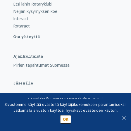
Etsi lähin Rotaryklubi
Neljän kysymyksen koe
Interact
Rotaract
Ota yhteyttä
Ajankohtaista
Piirien tapahtumat Suomessa
Jäsenille
Copyright © Suomen Rotarypalvelu ry 2026 |
Sivustomme käyttää evästeitä käyttäjäkokemuksen parantamiseksi.
Jäsentietojärjestelmän tietosuojaseloste
|
Henkilötietojen
Jatkamalla sivuston käyttöä, hyväksyt evästeiden käytön.
käsittely Rotarytoiminnassa
OK