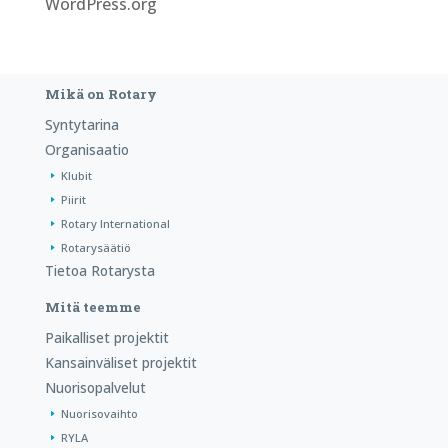
WordPress.org
Mikä on Rotary
Syntytarina
Organisaatio
Klubit
Piirit
Rotary International
Rotarysäätiö
Tietoa Rotarysta
Mitä teemme
Paikalliset projektit
Kansainväliset projektit
Nuorisopalvelut
Nuorisovaihto
RYLA