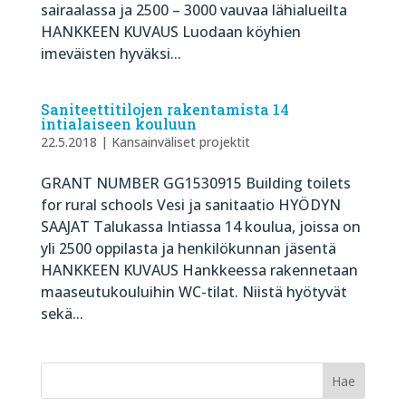
sairaalassa ja 2500 – 3000 vauvaa lähialueilta
HANKKEEN KUVAUS Luodaan köyhien
imeväisten hyväksi...
Saniteettitilojen rakentamista 14
intialaiseen kouluun
22.5.2018
|
Kansainväliset projektit
GRANT NUMBER GG1530915 Building toilets
for rural schools Vesi ja sanitaatio HYÖDYN
SAAJAT Talukassa Intiassa 14 koulua, joissa on
yli 2500 oppilasta ja henkilökunnan jäsentä
HANKKEEN KUVAUS Hankkeessa rakennetaan
maaseutukouluihin WC-tilat. Niistä hyötyvät
sekä...