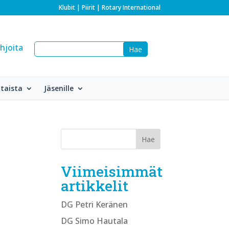
Klubit
|
Piirit
|
Rotary International
hjoita
taista
Jäsenille
Viimeisimmät
artikkelit
DG Petri Keränen
DG Simo Hautala