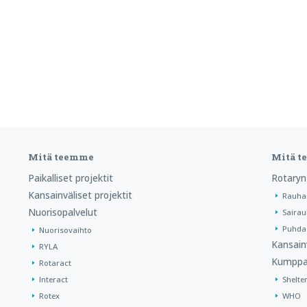
Mitä teemme
Mitä 
Paikalliset projektit
Rotaryn
Kansainväliset projektit
Rauha
Nuorisopalvelut
Sairau
Puhdas
Nuorisovaihto
Kansain
RYLA
Kumppa
Rotaract
Interact
Shelte
Rotex
WHO