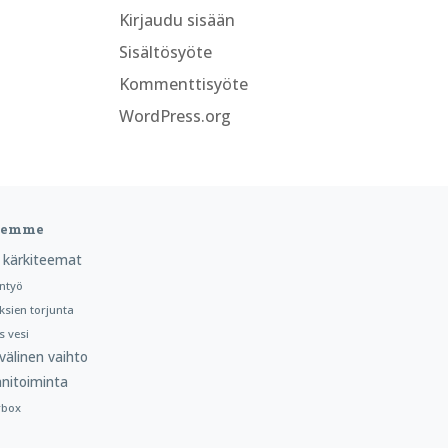
Kirjaudu sisään
Sisältösyöte
Kommenttisyöte
WordPress.org
teemme
 kärkiteemat
ntyö
ksien torjunta
 vesi
välinen vaihto
nitoiminta
rbox