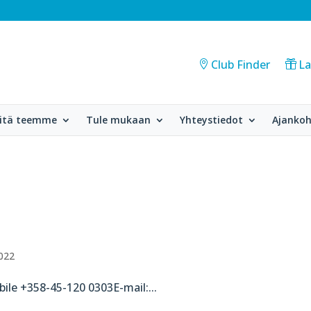
Club Finder
La
itä teemme
Tule mukaan
Yhteystiedot
Ajankoh
2022
obile +358-45-120 0303E-mail:...