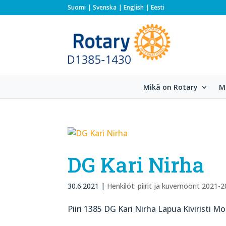
Suomi
Svenska
English
Eesti
Mikä on Rotary
M
DG Kari Nirha
30.6.2021
|
Henkilöt: piirit ja kuvernöörit 2021-
Piiri 1385 DG Kari Nirha Lapua Kiviristi M